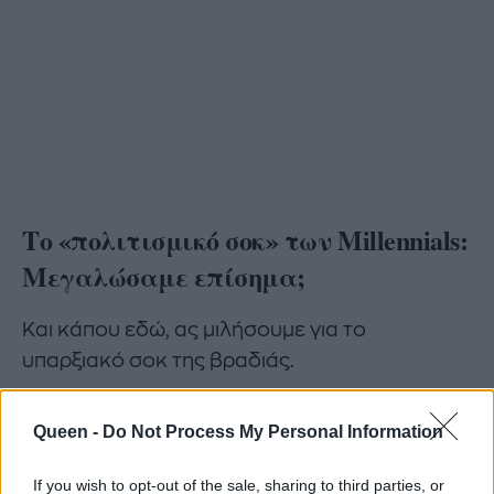
Το «πολιτισμικό σοκ» των Millennials:
Μεγαλώσαμε επίσημα;
Και κάπου εδώ, ας μιλήσουμε για το
υπαρξιακό σοκ της βραδιάς.
Queen -
Do Not Process My Personal Information
Για εμάς τους Millennials, το μεγαλύτερο
σοκ της βραδιάς δεν ήρθε από κάποιο pop
If you wish to opt-out of the sale, sharing to third parties, or