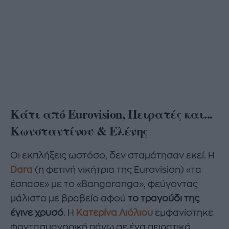
Κάτι από Eurovision, Πειρατές και...
Κωνσταντίνου & Ελένης
Οι εκπλήξεις ωστόσο, δεν σταμάτησαν εκεί. Η
Dara
(η φετινή νικήτρια της Eurovision) «τα
έσπασε» με το «Bangaranga», φεύγοντας
μάλιστα με βραβείο αφού
το τραγούδι της
έγινε χρυσό
. Η
Κατερίνα Λιόλιου
εμφανίστηκε
φαντασμαγορική πάνω σε ένα πειρατικό