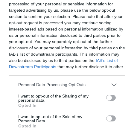
processing of your personal or sensitive information for
icon, ούτε καν από τους ράπερ και τους
targeted advertising by us, please use the below opt-out
τράπερ, αλλά από τον πανικό που
section to confirm your selection. Please note that after your
opt-out request is processed you may continue seeing
επικράτησε στο στάδιο μόλις
interest-based ads based on personal information utilized by
εμφανίστηκε ο
Manos
, o οποίος μάλιστα
us or personal information disclosed to third parties prior to
τραγούδησε μαζί με τη
Lila
.
your opt-out. You may separately opt-out of the further
disclosure of your personal information by third parties on the
IAB’s list of downstream participants. This information may
also be disclosed by us to third parties on the
IAB’s List of
Για όσους δεν έχουν καλή επαφή με το
Downstream Participants
that may further disclose it to other
ελληνικό YouTube, ο Manos (Μάνος) είναι
third parties.
ένας από τους κορυφαίους YouTubers στην
Personal Data Processing Opt Outs
Ελλάδα με
1,68 εκατομμύρια subscribers
και
I want to opt-out of the Sharing of my
εκατομμύρια views, ο οποίος έχει μπει ενεργά
personal data.
Opted In
και στη μουσική βιομηχανία κυκλοφορώντας
δικά του τραγούδια. Και ναι βλέποντας το
I want to opt-out of the Sale of my
Personal Data.
στάδιο να «γκρεμίζεται» για χάρη του από τα
Opted In
παιδιά και τους εφήβους που βρίσκονταν εκεί