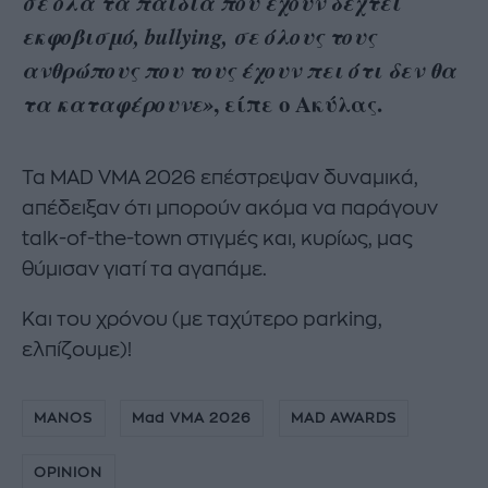
σε όλα τα παιδιά που έχουν δεχτεί
εκφοβισμό, bullying, σε όλους τους
ανθρώπους που τους έχουν πει ότι δεν θα
, είπε ο Ακύλας.
τα καταφέρουνε
»
Τα MAD VMA 2026 επέστρεψαν δυναμικά,
απέδειξαν ότι μπορούν ακόμα να παράγουν
talk-of-the-town στιγμές και, κυρίως, μας
θύμισαν γιατί τα αγαπάμε.
Και του χρόνου (με ταχύτερο parking,
ελπίζουμε)!
MANOS
Mad VMA 2026
MAD AWARDS
OPINION