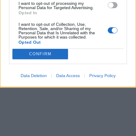
I want to opt-out of processing my
δεν μπορέσαμε να μην σκεφτούμε ότι
κάπως
Personal Data for Targeted Advertising.
Opted In
έτσι κάναμε κι εμείς κάποτε στην αρένα για να
πιάσουμε το χέρι του Ρουβά, του Χατζηγιάννη,
I want to opt-out of Collection, Use,
Retention, Sale, and/or Sharing of my
του Μαζωνάκη ή της Παπαρίζου.
Και ναι, εκεί
Personal Data that Is Unrelated with the
Purposes for which it was collected.
ακριβώς καταλάβαμε ότι μάλλον
Opted Out
μεγαλώσαμε.
CONFIRM
Data Deletion
Data Access
Privacy Policy