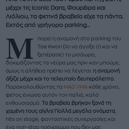
μέχρι τις iconic Dara, Φουρέιρα και
Λιόλιου, τα φετινά βραβεία είχε τα πάντα.
Εκτός από γρήγορο parking...
Μ
πορεί η αναμονή στο parking του
Tae Kwon Do να άγγιξε (ή και να
ξεπέρασε) το μισάωρο,
δοκιμάζοντας τα νεύρα μας πριν καν μπούμε,
όμως η αλήθεια πρέπει να λέγεται:
η αναμονή
άξιζε μέχρι και το τελευταίο δευτερόλεπτο
.
Παρακολουθώντας τα
MAD VMA
κάθε χρόνο,
φέτος ένιωσα αυτόν τον παλιό, καλό
ενθουσιασμό.
Τα βραβεία βρήκαν ξανά τη
χαμένη τους αίγλη!
Πολλά μεγάλα ονόματα
,
hits on stage, φανταστικές συνεργασίες και
ένα non-stop πρόγραμμα που δεν μας