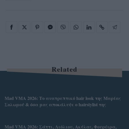
Related
Mad VMA 2026: Το ανατρεπτικό hair look της Μαρίας
Σολωμού & όσα μας αποκάλυψε ο hairstylist της
Mad VMA 2026: Σάττι, Λιόλιου, Ακύλας, Φουρέιρα,