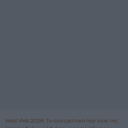
Mad VMA 2026: Το ανατρεπτικό hair look της