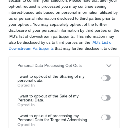
section to confirm your selection. Please note that after your
πουλόβερ και γκρι παντελόνι ενώ ο
opt-out request is processed you may continue seeing
μικρότερος
Cruz
με γκρι γιλέκο και μαύρο
interest-based ads based on personal information utilized by
παντελόνι. Η βενιαμίν της οικογένειας και
us or personal information disclosed to third parties prior to
your opt-out. You may separately opt-out of the further
απόλυτο
fashion icon, Harper Seven
,
έλαμψε
disclosure of your personal information by third parties on the
διά της απουσίας της
, καθώς μάλλον έμεινε
IAB’s list of downstream participants. This information may
σπίτι με τις νταντάδες της.
also be disclosed by us to third parties on the
IAB’s List of
Downstream Participants
that may further disclose it to other
Στην εκδήλωση το παρόν έδωσε και ο
Marc
third parties.
Anthony
με τη νέα του σύντροφο S
hannon De
Personal Data Processing Opt Outs
Lima,
ο οποίος αντάλλαξε μία
τρυφερή...
I want to opt-out of the Sharing of my
αγκαλιά με τον κολλητό του David.
personal data.
Opted In
I want to opt-out of the Sale of my
Personal Data.
Opted In
I want to opt-out of processing my
Personal Data for Targeted Advertising.
Opted In