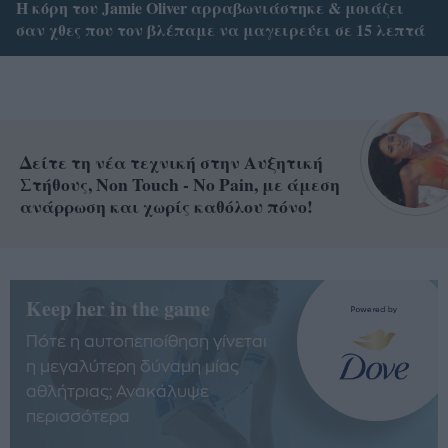
Η κόρη του Jamie Oliver αρραβωνιάστηκε & μοιάζει
σαν χθες που τον βλέπαμε να μαγειρεύει σε 15 λεπτά
Δείτε τη νέα τεχνική στην Αυξητική
Στήθους, Non Touch - No Pain, με άμεση
ανάρρωση και χωρίς καθόλου πόνο!
Keep her in the game
Πότε η αυτοπεποίθηση γίνεται
η μεγαλύτερη δύναμη μίας
αθλήτριας; Ανακάλυψε
περισσότερα