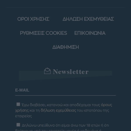
ΟΡΟΙ ΧΡΗΣΗΣ
ΔΗΛΩΣΗ ΕΧΕΜΥΘΕΙΑΣ
ΡΥΘΜΙΣΕΙΣ COOKIES
ΕΠΙΚΟΙΝΩΝΙΑ
ΔΙΑΦΗΜΙΣΗ
Newsletter
Έχω διαβάσει, κατανοώ και αποδέχομαι τους
όρους
χρήσης
και τη
δήλωση εχεμύθειας
του ιστοτόπου της
εταιρείας
Δηλώνω υπεύθυνα ότι είμαι άνω των 18 ετών ή ότι
βρίσκομαι υπό την εποπτεία γονέα ή κηδεμόνα ή