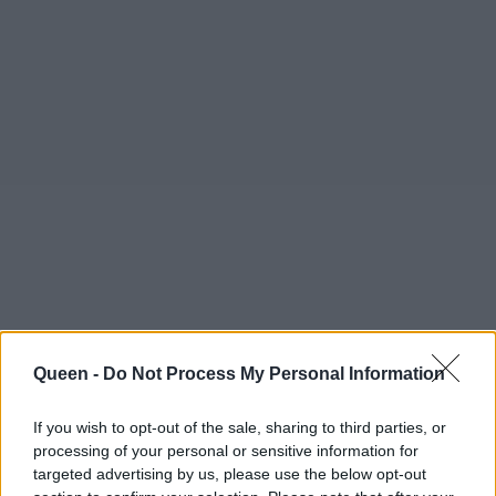
Queen -
Do Not Process My Personal Information
Ο
Brooklyn
ως μεγαλύτερος εμφανίστηκε με
If you wish to opt-out of the sale, sharing to third parties, or
λευκό πουκάμισο, μαύρο παντελόνι και
processing of your personal or sensitive information for
γραβάτα, ο δεύτερος
Romeo
με σκούρο μπλε
targeted advertising by us, please use the below opt-out