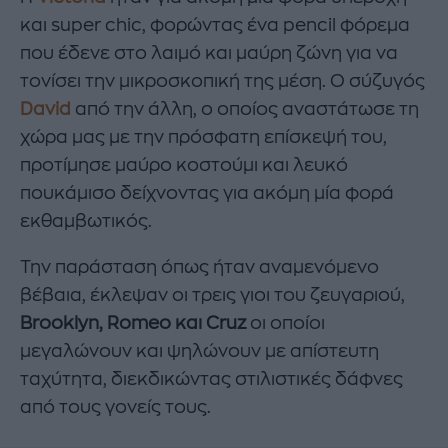
και super chic, φορώντας ένα pencil φόρεμα
που έδενε στο λαιμό και μαύρη ζώνη για να
τονίσει την μικροσκοπική της μέση. Ο σύζυγός
David
από την άλλη, ο οποίος αναστάτωσε τη
χώρα μας με την πρόσφατη επίσκεψή του,
προτίμησε μαύρο κοστούμι και λευκό
πουκάμισο δείχνοντας για ακόμη μία φορά
εκθαμβωτικός.
Την παράσταση όπως ήταν αναμενόμενο
βέβαια, έκλεψαν οι τρεις γιοι του ζευγαριού,
Brooklyn, Romeo και Cruz
οι οποίοι
μεγαλώνουν και ψηλώνουν με απίστευτη
ταχύτητα, διεκδικώντας στιλιστικές δάφνες
από τους γονείς τους.