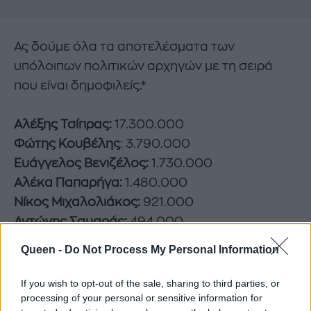
Ας δούμε όλα τα αποτελέσματα των
υπόλοιπων πολιτικών αρχηγών με τη σειρά
που είναι δημοφιλείς.*
Αλέξης Τσίπρας:
17.300.000
Φώτης Κουβέλης
: 3.790.000
Ευάγγελος Βενιζέλος:
1.730.000
Αλέκα Παπαρήγα:
1.480.000
Νίκος Μιχαλολιάκος:
921.000
Αντώνης Σαμαράς:
494.000
Πάνος Καμμένος:
399.000
Queen -
Do Not Process My Personal Information
If you wish to opt-out of the sale, sharing to third parties, or
*Αυτά είναι τα αποτελέσματα που έδινε η
processing of your personal or sensitive information for