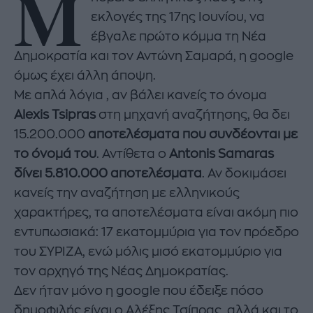
Μ
εκλογές της 17ης Ιουνίου, να
έβγαλε πρώτο κόμμα τη Νέα
Δημοκρατία και τον Αντώνη Σαμαρά, η google
όμως έχει άλλη άποψη.
Με απλά λόγια , αν βάλει κανείς το όνομα
Alexis Tsipras
στη μηχανή αναζήτησης, θα δει
15.200.000
αποτελέσματα που συνδέονται με
το όνομά του
. Αντίθετα ο
Antonis Samaras
δίνει 5.810.000 αποτελέσματα
. Αν δοκιμάσει
κανείς την αναζήτηση με ελληνικούς
χαρακτήρες, τα αποτελέσματα είναι ακόμη πιο
εντυπωσιακά: 17 εκατομμύρια για τον πρόεδρο
του ΣΥΡΙΖΑ, ενώ μόλις μισό εκατομμύριο για
τον αρχηγό της Νέας Δημοκρατίας.
Δεν ήταν μόνο η google που έδειξε πόσο
δημοφιλής είναι ο Αλέξης Τσίπρας, αλλά και το