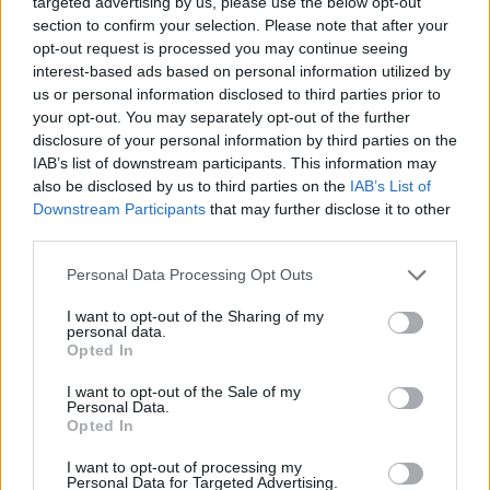
google μέχρι τα μεσάνυχτα της Κυριακής
targeted advertising by us, please use the below opt-out
section to confirm your selection. Please note that after your
opt-out request is processed you may continue seeing
Διαβάστε επίσης το:
Εκλογές Ιούνιος 2012:
interest-based ads based on personal information utilized by
Αλέξης Τσίπρας: Το φωτογραφικό άλμπουμ
us or personal information disclosed to third parties prior to
your opt-out. You may separately opt-out of the further
της ζωής του
disclosure of your personal information by third parties on the
IAB’s list of downstream participants. This information may
also be disclosed by us to third parties on the
IAB’s List of
ΕΥΑΓΓΕΛΟΣ ΒΕΝΙΖΕΛΟΣ
GOOGLE
Downstream Participants
that may further disclose it to other
third parties.
ΕΚΛΟΓΕΣ ΙΟΥΝΙΟΥ 2012
ΑΝΤΩΝΗΣ ΣΑΜΑΡΑΣ
Personal Data Processing Opt Outs
ΑΛΕΞΗΣ ΤΣΙΠΡΑΣ
I want to opt-out of the Sharing of my
personal data.
Opted In
I want to opt-out of the Sale of my
Personal Data.
Opted In
I want to opt-out of processing my
Personal Data for Targeted Advertising.