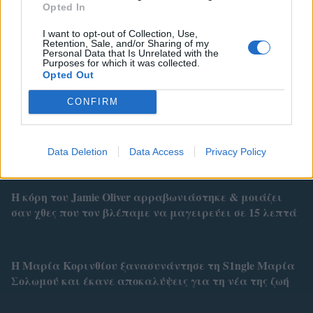
Opted In
I want to opt-out of Collection, Use,
Retention, Sale, and/or Sharing of my
Related
Personal Data that Is Unrelated with the
Purposes for which it was collected.
Opted Out
CONFIRM
Γιώργος Παράσχος: Η νέα του μάχη με τον καρκίνο
ξεκίνησε με το χαμόγελό του να νικά ξανά τον φόβο
Data Deletion
Data Access
Privacy Policy
Η κόρη του Jamie Oliver αρραβωνιάστηκε & μοιάζει
σαν χθες που τον βλέπαμε να μαγειρεύει σε 15 λεπτά
Η Μαρία Κορινθίου ξανασυνάντησε τη S1ngle Μαρία
Σολωμού και έκανε αποκαλύψεις για τη νέα της ζωή