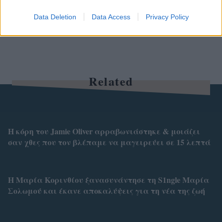
Data Deletion
Data Access
Privacy Policy
Related
Η κόρη του Jamie Oliver αρραβωνιάστηκε & μοιάζει
σαν χθες που τον βλέπαμε να μαγειρεύει σε 15 λεπτά
Η Μαρία Κορινθίου ξανασυνάντησε τη S1ngle Μαρία
Σολωμού και έκανε αποκαλύψεις για τη νέα της ζωή