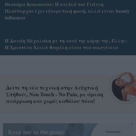
Θεοδώρα Κακοσαίου: Η ανιψιά του Γιάννη
Πλούταρχου έχει εξαιρετική φωνή, αλλά είναι beauty
influencer
Η Δανάη Μιχαλάκη με τη νονά της κόρης της, Έλλης:
Η Χριστίνα Χειλά Φαμέλη είναι πια οικογένεια
Δείτε τη νέα τεχνική στην Αυξητική
Στήθους, Non Touch - No Pain, με άμεση
ανάρρωση και χωρίς καθόλου πόνο!
Keep her in the game