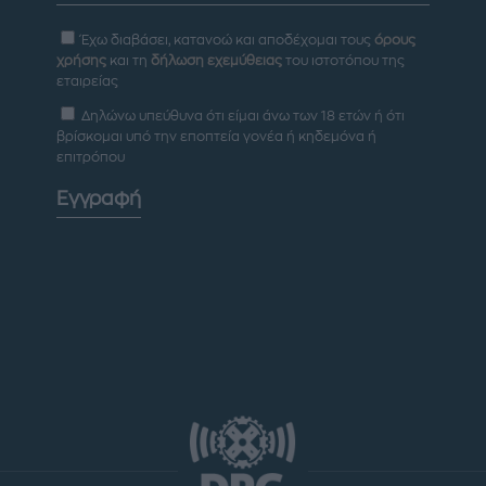
Έχω διαβάσει, κατανοώ και αποδέχομαι τους
όρους
χρήσης
και τη
δήλωση εχεμύθειας
του ιστοτόπου της
εταιρείας
Δηλώνω υπεύθυνα ότι είμαι άνω των 18 ετών ή ότι
βρίσκομαι υπό την εποπτεία γονέα ή κηδεμόνα ή
επιτρόπου
Εγγραφή