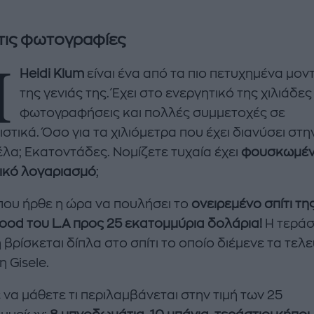
 τις φωτογραφίες
Η
Heidi Klum
είναι ένα από τα πιο πετυχημένα μον
της γενιάς της. Έχει στο ενεργητικό της χιλιάδες
φωτογραφήσεις και πολλές συμμετοχές σε
στικά. Όσο για τα χιλιόμετρα που έχει διανύσει στη
λα; Εκατοντάδες. Νομίζετε τυχαία έχει
φουσκωμέ
ικό λογαριασμό
;
 που ήρθε η ώρα να πουλήσει το
ονειρεμένο σπίτι τη
enco's Point of View
A STORY BY KORI
ood του L.A προς 25 εκατομμύρια δολάρια!
Η τεράσ
ΝΘΑ ΑΠΟΣΤΟΛΟΠΟΥΛΟΥ
ΔΑΦΝΗ ΚΑΡΑΒΟΚΥΡΗ
βρίσκεται δίπλα στο σπίτι το οποίο διέμενε τα τελ
υτη καλοκαιρινή
Nτίνα Νικολάου: «Όταν
η Gisele.
ή σαλάτα με
έπαθα την πρώτη κρίση
ι, φέτα και φράουλες
πανικού νόμιζα πως θα
 να μάθετε τι περιλαμβάνεται στην τιμή των 25
λατρέψετε
πεθάνω»