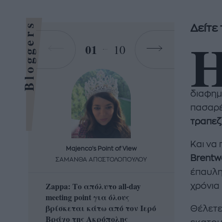
Bloggers
Δείτε
01
10
διαφημι
πασαρέ
τραπεζ
Και να
Majenco's Point of View
Maj
Brentw
ΣΑΜΑΝΘΑ ΑΠΟΣΤΟΛΟΠΟΥΛΟΥ
ΣΑΜΑ
έπαυλη 
Zappa: Το απόλυτο all-day
Η απόλ
χρόνια 
meeting point για όλους
δροσερ
βρίσκεται κάτω από τον Ιερό
καρπούζ
Θέλετε
Βράχο της Ακρόπολης
που θα 