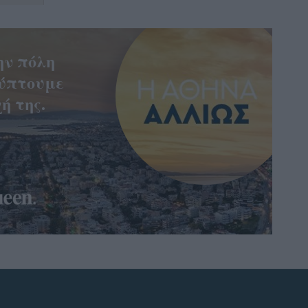
ην πόλη
ύπτουμε
ή της.