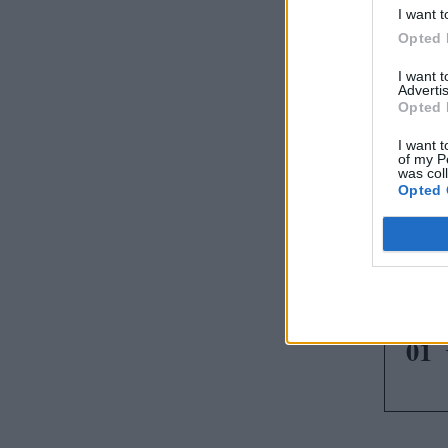
I want t
Opted 
I want 
Advertis
Opted 
I want t
of my P
was col
Opted 
Αξίζ
01