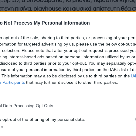
μυρίων;
8 υπνοδωμάτια, 10 μπάνια, τεράστιοι κήποι,
τενη πισίνα, playhouse και φυσικά απίστευτη θέα 
.
o Not Process My Personal Information
 παράδεισος.
Δείτε τις φωτογραφίες στην παραπάν
to opt-out of the sale, sharing to third parties, or processing of your per
formation for targeted advertising by us, please use the below opt-out s
r selection. Please note that after your opt-out request is processed y
τε ακόμα
eing interest-based ads based on personal information utilized by us or
disclosed to third parties prior to your opt-out. You may separately opt-
αν έχει πατήσει τα 40! Το μοντέλο τα (ξανά)πέταξε γ
losure of your personal information by third parties on the IAB’s list of
. This information may also be disclosed by us to third parties on the
IA
Participants
that may further disclose it to other third parties.
l Data Processing Opt Outs
o opt-out of the Sharing of my personal data.
In