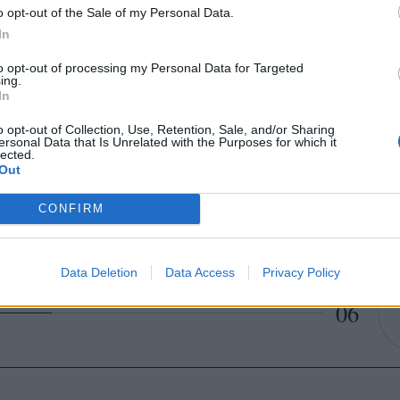
o opt-out of the Sale of my Personal Data.
In
to opt-out of processing my Personal Data for Targeted
ing.
In
o opt-out of Collection, Use, Retention, Sale, and/or Sharing
ersonal Data that Is Unrelated with the Purposes for which it
lected.
Out
CONFIRM
ει να την δείτε: Η Heidi Klum πουλάει την έπαυλή της στο L.A (pho
Data Deletion
Data Access
Privacy Policy
06