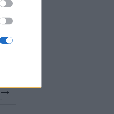
Αξίζει να την δείτε: Η Heidi Klum πουλάει την έπαυλ
tos)