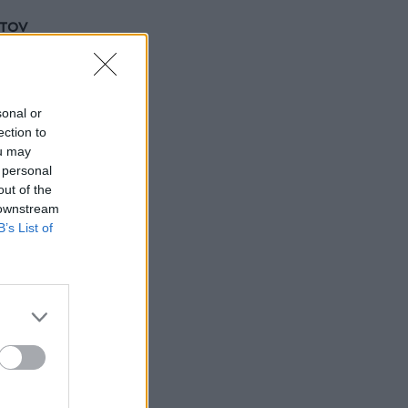
στον
ω
sonal or
ection to
ou may
 personal
out of the
ια καλό
 downstream
B’s List of