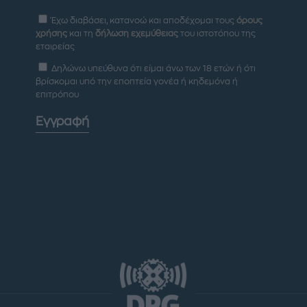
Έχω διαβάσει, κατανοώ και αποδέχομαι τους
όρους
χρήσης
και τη
δήλωση εχεμύθειας
του ιστοτόπου της
εταιρείας
Δηλώνω υπεύθυνα ότι είμαι άνω των 18 ετών ή ότι
βρίσκομαι υπό την εποπτεία γονέα ή κηδεμόνα ή
επιτρόπου
Εγγραφή