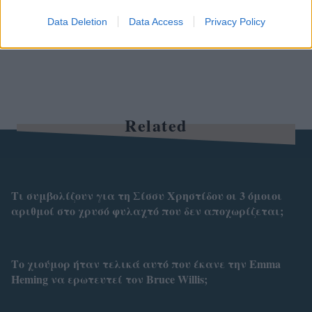
Data Deletion
Data Access
Privacy Policy
Related
Τι συμβολίζουν για τη Σίσσυ Χρηστίδου οι 3 όμοιοι
αριθμοί στο χρυσό φυλαχτό που δεν αποχωρίζεται;
Το χιούμορ ήταν τελικά αυτό που έκανε την Emma
Heming να ερωτευτεί τον Bruce Willis;