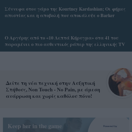
Σύννεφα στον γάμο της Kourtney Kardashian; Οι φήμες
απιστίας και η αποβολή που αποκάλυψε ο Barker
Ο Αργύρης από το «10 Λεπτά Κήρυγμα» στα 41 του
παραμένει ο πιο αυθεντικός ράπερ της ελληνικής TV
Δείτε τη νέα τεχνική στην Αυξητική
Στήθους, Non Touch - No Pain, με άμεση
ανάρρωση και χωρίς καθόλου πόνο!
Keep her in the game