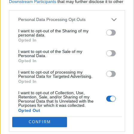
Downstream Participants
that may further disclose it to other
third parties.
Το πιο περίεργο ζευγάρι της showbiz! Η νυν του
Zac Efron είναι η πρώην διάσημης Αγγλίδας
Personal Data Processing Opt Outs
I want to opt-out of the Sharing of my
personal data.
Opted In
I want to opt-out of the Sale of my
Personal Data.
Opted In
01
03
I want to opt-out of processing my
Personal Data for Targeted Advertising.
Opted In
I want to opt-out of Collection, Use,
Retention, Sale, and/or Sharing of my
ΖΕΥΓΑΡΙ
ΔΙΑΚΟΠΕΣ
CARA DELEVINGNE
Personal Data that Is Unrelated with the
Purposes for which it was collected.
Opted Out
ZAC EFRON
MICHELLE RODRIGUEZ
CONFIRM