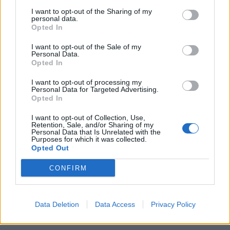
I want to opt-out of the Sharing of my
personal data.
Opted In
I want to opt-out of the Sale of my
Personal Data.
Opted In
I want to opt-out of processing my
Personal Data for Targeted Advertising.
Επιπλέον, ο βασιλιάς είναι ένας από τους
Opted In
νονούς της Μαρίας Ολυμπίας, μοναχοκόρης
I want to opt-out of Collection, Use,
του Παύλου Ντε Γκρες και της
Marie Chantal
,
Retention, Sale, and/or Sharing of my
Personal Data that Is Unrelated with the
ενώ ο τέως βασιλιάς της Ελλάδας
Purposes for which it was collected.
Opted Out
Κωνσταντίνος είναι ένας από τους νονούς του
πρίγκιπα William και εκείνος με τη σειρά του
CONFIRM
είναι ένας από τους νονούς του Kωνσταντίνου
Αλέξιου, γιου του Παύλου και της Marie
Data Deletion
Data Access
Privacy Policy
Chantal.