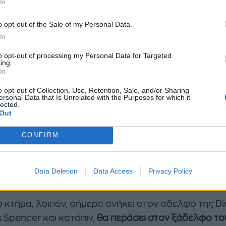
In
o opt-out of the Sale of my Personal Data.
In
s Spencer: Ο αδερφός της πριγκίπισσας Diana
χτηκε τη νέα σχέση και το δύσκολο διαζύγιο
to opt-out of processing my Personal Data for Targeted
ing.
In
κογενειακό κτήμα των Spencer και μια
o opt-out of Collection, Use, Retention, Sale, and/or Sharing
δοση χρόνων
ersonal Data that Is Unrelated with the Purposes for which it
lected.
Out
μα Althorp
, διατηρητέο Grade I στο Northamptonshi
CONFIRM
 Diana μεγάλωσε και είναι θαμμένη, ανήκει στην
νεια Spencer για περισσότερα από 500 χρόνια. H D
σε παιδικές διακοπές στο κτήμα των 5.463 εκταρίων
Data Deletion
Data Access
Privacy Policy
ίσει μόνιμα εκεί σε ηλικία 14 ετών.
ο κτήμα, λοιπόν, σήμερα ανήκει στον αδελφό της Di
 Spencer και κατόπιν,
θα περάσει στον ξάδελφο το