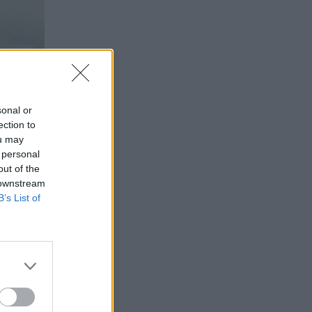
sonal or
ection to
ou may
 personal
out of the
 downstream
B’s List of
 την
chard