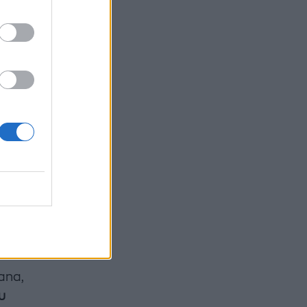
re,
iana
, πριν
ana,
υ