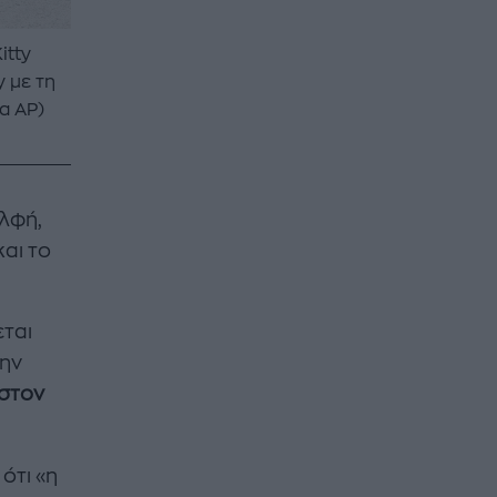
itty
 με τη
a AP)
ελφή,
και το
ται
την
 στον
ότι «η