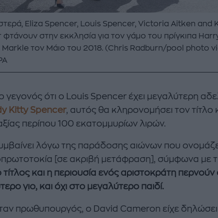
τερά, Eliza Spencer, Louis Spencer, Victoria Aitken and K
 φτάνουν στην εκκλησία για τον γάμο του πρίγκιπα Harry
Markle τον Μάιο του 2018. (Chris Radburn/pool photo vi
PA
ο γεγονός ότι ο Louis Spencer έχει μεγαλύτερη αδ
y Kitty Spencer
, αυτός θα κληρονομήσει τον τίτλο 
αξίας περίπου 100 εκατομμυρίων λιρών.
υμβαίνει λόγω της παράδοσης αιώνων που ονομάζε
πρωτοτοκία [σε ακριβή μετάφραση], σύμφωνα με 
ο τίτλος και η περιουσία ενός αριστοκράτη περνούν
ερο γιο, και όχι στο μεγαλύτερο παιδί.
ταν πρωθυπουργός, ο David Cameron είχε δηλώσει 