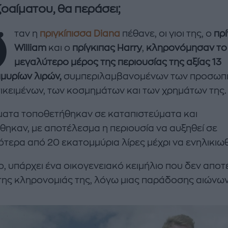
οαίματου, θα περάσει;
Ό
ταν η
πριγκίπισσα Diana
πέθανε, οι γιοι της, ο
πρ
William
και ο
πρίγκιπας Harry
,
κληρονόμησαν το
μεγαλύτερο μέρος της περιουσίας της αξίας 13
μυρίων λιρών,
συμπεριλαμβανομένων των προσωπ
τικειμένων, των κοσμημάτων και των χρημάτων της.
ματα τοποθετήθηκαν σε καταπιστεύματα και
enco's Point of View
A STORY BY KORI
θηκαν, με αποτέλεσμα η περιουσία να αυξηθεί σε
ΝΘΑ ΑΠΟΣΤΟΛΟΠΟΥΛΟΥ
ΔΑΦΝΗ ΚΑΡΑΒΟΚΥΡΗ
ότερα από 20 εκατομμύρια λίρες μέχρι να ενηλικιω
υτη καλοκαιρινή
Nτίνα Νικολάου: «Όταν
ή σαλάτα με
έπαθα την πρώτη κρίση
, υπάρχει ένα οικογενειακό κειμήλιο που δεν απο
ι, φέτα και φράουλες
πανικού νόμιζα πως θα
της κληρονομιάς της, λόγω μιας παράδοσης αιώνων
λατρέψετε
πεθάνω»