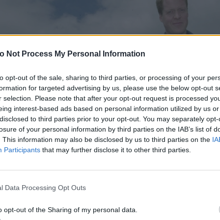
o Not Process My Personal Information
to opt-out of the sale, sharing to third parties, or processing of your per
formation for targeted advertising by us, please use the below opt-out s
r selection. Please note that after your opt-out request is processed y
eing interest-based ads based on personal information utilized by us or
disclosed to third parties prior to your opt-out. You may separately opt-
losure of your personal information by third parties on the IAB’s list of
. This information may also be disclosed by us to third parties on the
IA
Participants
that may further disclose it to other third parties.
Spencer με φόντο το Althorp House όπου η Diana πέρασε
l Data Processing Opt Outs
της ηλικία. Εκεί βρίσκεται και ο τάφος της. (AP Photo/Ri
o opt-out of the Sharing of my personal data.