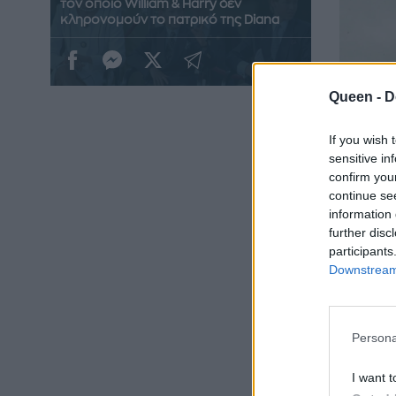
τον οποίο William & Harry δεν
κληρονομούν το πατρικό της Diana
Queen -
D
If you wish 
sensitive in
confirm you
continue se
information 
further disc
participants
Downstream 
Ο Earl 
Persona
παιδική 
Lewis)
I want t