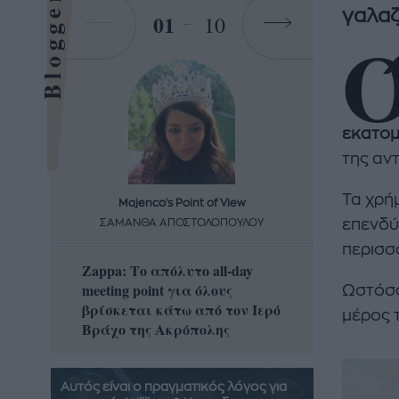
Bloggers
γαλαζ
01
10
εκατομ
της αν
Τα χρή
Majenco's Point of View
Maj
επενδύ
ΣΑΜΑΝΘΑ ΑΠΟΣΤΟΛΟΠΟΥΛΟΥ
ΣΑΜΑ
περισσ
Zappa: Το απόλυτο all-day
Η απόλ
meeting point για όλους
δροσερ
Ωστόσο
βρίσκεται κάτω από τον Ιερό
καρπούζ
μέρος 
Βράχο της Ακρόπολης
που θα 
Αυτός είναι ο πραγματικός λόγος για