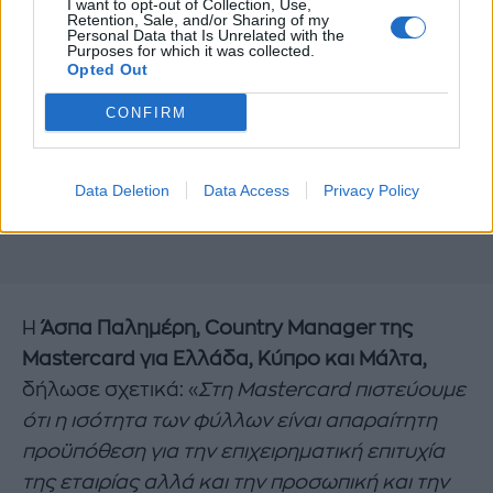
I want to opt-out of Collection, Use,
Retention, Sale, and/or Sharing of my
Personal Data that Is Unrelated with the
Purposes for which it was collected.
Opted Out
CONFIRM
Data Deletion
Data Access
Privacy Policy
Η
Άσπα Παλημέρη, Country Manager της
Master
c
ard για Ελλάδα, Κύπρο και Μάλτα,
δήλωσε σχετικά: «
Στη Mastercard πιστεύουμε
ότι η ισότητα των φύλλων είναι απαραίτητη
προϋπόθεση για την επιχειρηματική επιτυχία
της εταιρίας αλλά και την προσωπική και την