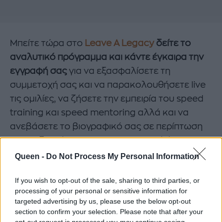
Μπείτε τώρα στο
Leave A Legacy
δείτε το
αναλυτικό πρόγραμμα και κάντε έγκαιρα την
εγγραφή σας
για να εξασφαλίσετε τη
συμμετοχή σας και να παρακολουθήσετε live
τις ομιλίες, να ζήσετε την εμπειρία του speed
training και speed mentoring αλλά και να
ανεβάσετε το βιογραφικό σας σε περίπτωση
που ενδιαφέρεστε για την πρακτική άσκηση.
Σημειώνεται ότι οι θέσεις είναι περιορισμένες
Queen -
Do Not Process My Personal Information
και θα τηρηθεί σειρά προτεραιότητας.
If you wish to opt-out of the sale, sharing to third parties, or
processing of your personal or sensitive information for
targeted advertising by us, please use the below opt-out
section to confirm your selection. Please note that after your