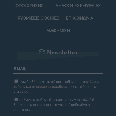
ΟΡΟΙ ΧΡΗΣΗΣ
ΔΗΛΩΣΗ ΕΧΕΜΥΘΕΙΑΣ
ΡΥΘΜΙΣΕΙΣ COOKIES
ΕΠΙΚΟΙΝΩΝΙΑ
ΔΙΑΦΗΜΙΣΗ
Newsletter
Έχω διαβάσει, κατανοώ και αποδέχομαι τους
όρους
χρήσης
και τη
δήλωση εχεμύθειας
του ιστοτόπου της
εταιρείας
Δηλώνω υπεύθυνα ότι είμαι άνω των 18 ετών ή ότι
βρίσκομαι υπό την εποπτεία γονέα ή κηδεμόνα ή
επιτρόπου