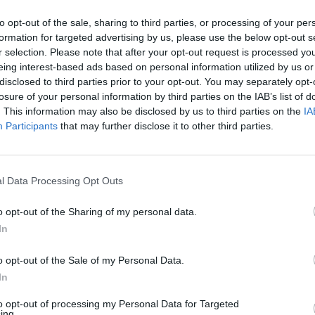
ηριστικό των εμφανίσεών τους είναι ότι κάθε πάρτυ
to opt-out of the sale, sharing to third parties, or processing of your per
και πιο επιτυχημένο από το προηγούμενο, με αποτ
formation for targeted advertising by us, please use the below opt-out s
ιουργείται το αδιαχώρητο στο μαγαζί.
r selection. Please note that after your opt-out request is processed y
eing interest-based ads based on personal information utilized by us or
disclosed to third parties prior to your opt-out. You may separately opt-
σειρά των events έχει κάνει το Βlack Hole να συζητι
losure of your personal information by third parties on the IAB’s list of
τους κύκλους των clubbed παγκοσμίως...
. This information may also be disclosed by us to third parties on the
IA
Participants
that may further disclose it to other third parties.
enco's Point of View
A STORY BY KORI
ΝΘΑ ΑΠΟΣΤΟΛΟΠΟΥΛΟΥ
ΔΑΦΝΗ ΚΑΡΑΒΟΚΥΡΗ
 HOLE ATHNES
BLACK HOLE
υτη καλοκαιρινή
Nτίνα Νικολάου: «Όταν
l Data Processing Opt Outs
ή σαλάτα με
έπαθα την πρώτη κρίση
ι, φέτα και φράουλες
πανικού νόμιζα πως θα
o opt-out of the Sharing of my personal data.
λατρέψετε
πεθάνω»
In
o opt-out of the Sale of my Personal Data.
In
to opt-out of processing my Personal Data for Targeted
ing.