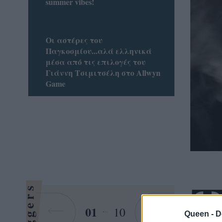
summer vibes!
Οι αστέρες του
Παγκοσμίου...αλά ελληνικά
μέσα από τις επιλογές του
Γιάννη Τσιμιτσέλη στο Allwyn
Game
Bloggers
01
10
Queen -
D