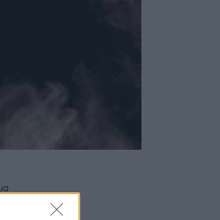
μα
ή 13/3
Hole.