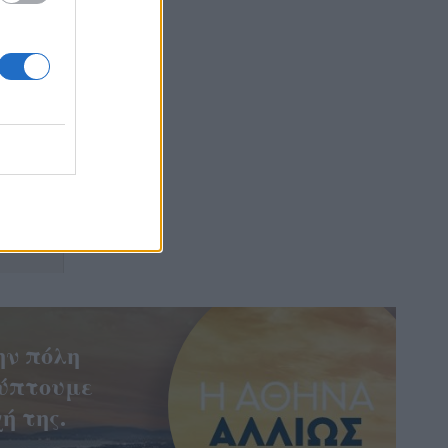
ην πόλη
ύπτουμε
ή της.