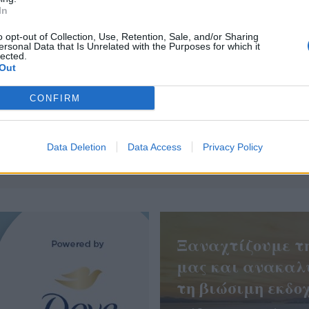
In
o opt-out of Collection, Use, Retention, Sale, and/or Sharing
ersonal Data that Is Unrelated with the Purposes for which it
lected.
Out
CONFIRM
 τη νέα τεχνική στην Αυξητική Στήθους, Non Touch -
in, με άμεση ανάρρωση και χωρίς καθόλου πόνο!
Data Deletion
Data Access
Privacy Policy
Ξαναχτίζουμε τ
μας και ανακαλ
τη βιώσιμη εκδοχ