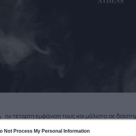
Τ
ην τέταρτη εμφάνιση τους και μάλιστα σε διάστη
μικρότερο των 4 μηνών θα κάνουν την Παρασκευ
o Not Process My Personal Information
οι Ιταλοί σούπερ σταρ Djs «Mathame» στο Black 