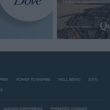
Μάθετε περισσότερα
Recommended by
ΡΦΙΑ
POWER TO INSPIRE
WELL BEING
ΣΠΙΤΙ
S
ΔΗΛΩΣΗ ΕΧΕΜΥΘΕΙΑΣ
ΡΥΘΜΙΣΕΙΣ COOKIES