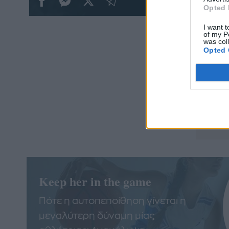
Opted 
I want t
of my P
was col
Opted 
Δείτε
No Pa
Keep her in the game
Πότε η αυτοπεποίθηση γίνεται η
μεγαλύτερη δύναμη μίας