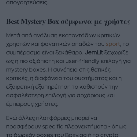
απογοητεύσεις.
Best Mystery Box σύμφωνα με χρήστες
Μετά από ανάλυση εκατοντάδων κριτικών
χρηστών και φανατικών οπαδών του
sport
, το
συμπέρασμα είναι ξεκάθαρο.
JemLit
ξεχωρίζει
ως η πιο αξιόπιστη και user-friendly επιλογή για
mystery boxes. Η συνέπεια στις θετικές
κριτικές, η διαφάνεια του συστήματος και η
εξαιρετική εξυπηρέτηση το καθιστούν την
ασφαλέστερη επιλογή για αρχάριους και
έμπειρους χρήστες.
Ενώ άλλες πλατφόρμες μπορεί να
προσφέρουν specific πλεονεκτήματα - όπως
τα δωρεάν boxes του Boxy.gg ή το crypto