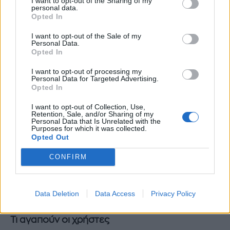
διαφάνεια του συστήματος. Σε αντίθεση με το
I want to opt-out of the Sharing of my
personal data.
JemLit που προσφέρει πλήρη επαλήθευση
Opted In
αποτελεσμάτων, το Lootie δεν παρέχει τον
I want to opt-out of the Sale of my
Personal Data.
ίδιο βαθμό διαφάνειας. Χρήστες από την
Opted In
Ελλάδα αναφέρουν καθυστερήσεις 3-4
I want to opt-out of processing my
εβδομάδων στις παραδόσεις, με κάποιους να
Personal Data for Targeted Advertising.
μην λαμβάνουν ποτέ τα κέρδη τους.
Opted In
I want to opt-out of Collection, Use,
Το Battle mode είναι διασκεδαστικό και
Retention, Sale, and/or Sharing of my
Personal Data that Is Unrelated with the
προσθέτει ανταγωνιστικό στοιχείο, αλλά
Purposes for which it was collected.
Opted Out
χρήστες προειδοποιούν ότι μπορεί να γίνει
εθιστικό. Όπου το JemLit ενθαρρύνει
CONFIRM
υπεύθυνο gaming, το Lootie φαίνεται να
προωθεί πιο επιθετική συμπεριφορά
Data Deletion
Data Access
Privacy Policy
στοιχηματισμού.
Τι αγαπούν οι χρήστες