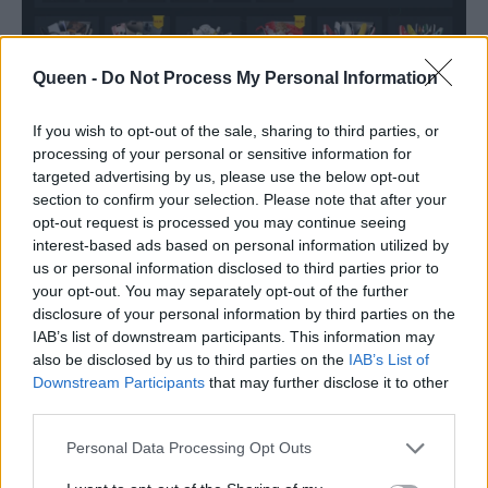
Queen -
Do Not Process My Personal Information
If you wish to opt-out of the sale, sharing to third parties, or
Το Lootie προσελκύει χρήστες με την
processing of your personal or sensitive information for
εντυπωσιακή συλλογή streetwear και τα
targeted advertising by us, please use the below opt-out
battles μεταξύ παικτών. Ωστόσο, οι κριτικές
section to confirm your selection. Please note that after your
opt-out request is processed you may continue seeing
χρηστών αποκαλύπτουν μια πιο περίπλοκη
interest-based ads based on personal information utilized by
εικόνα. Ενώ κάποιοι απολαμβάνουν την
us or personal information disclosed to third parties prior to
πλατφόρμα και κερδίζουν ποιοτικά προϊόντα,
your opt-out. You may separately opt-out of the further
disclosure of your personal information by third parties on the
άλλοι αναφέρουν σοβαρά προβλήματα με
IAB’s list of downstream participants. This information may
παραδόσεις και εξυπηρέτηση.
also be disclosed by us to third parties on the
IAB’s List of
Downstream Participants
that may further disclose it to other
Η διαδικασία εγγραφής είναι απλή και
third parties.
παρομοιάζει αυτή στα
ελληνικά καζίνο
, αλλά
Personal Data Processing Opt Outs
πολλοί χρήστες εκφράζουν ανησυχίες για τη