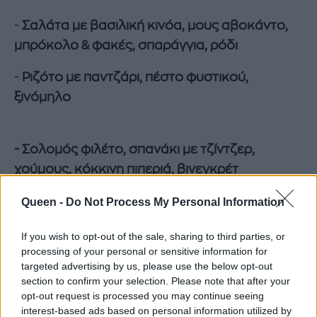
-
Σαλάτα με βασιλική κινόα, μους αβοκάντο,
μπρόκολο & φακές, σπαράγγια, ρόδι
-
Ριζότο με παντζάρι, πέστο φυστικού,
ξινόμηλο
- Σολομός φιλέτο, σπανάκι με τζίντζερ,
χούμους, κόκκινη πιπεριά, βινεγκρέτ
εσπεριδοειδών, αϊολί σαφράν
Queen -
Do Not Process My Personal Information
- Μους σοκολάτας, βατόμουρα, παστέλι &
If you wish to opt-out of the sale, sharing to third parties, or
μέλι, μαστίχα
processing of your personal or sensitive information for
targeted advertising by us, please use the below opt-out
section to confirm your selection. Please note that after your
30 ευρώ το άτομο / 30 euros per person
opt-out request is processed you may continue seeing
interest-based ads based on personal information utilized by
20:00 – 24:00