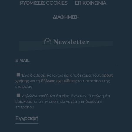
ΡΥΘΜΙΣΕΙΣ COOKIES
ΕΠΙΚΟΙΝΩΝΙΑ
ΔΙΑΦΗΜΙΣΗ
Newsletter
Έχω διαβάσει, κατανοώ και αποδέχομαι τους
όρους
χρήσης
και τη
δήλωση εχεμύθειας
του ιστοτόπου της
εταιρείας
Δηλώνω υπεύθυνα ότι είμαι άνω των 18 ετών ή ότι
βρίσκομαι υπό την εποπτεία γονέα ή κηδεμόνα ή
επιτρόπου
Εγγραφή