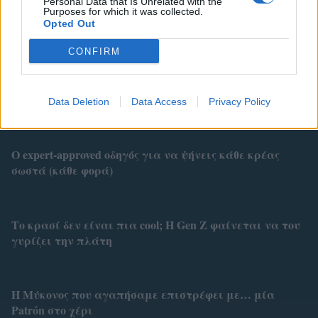
Personal Data that Is Unrelated with the
Purposes for which it was collected.
Opted Out
CONFIRM
Related
Data Deletion
Data Access
Privacy Policy
Ο expert-approved οδηγός για να ψήνεις κάθε κρέας
σωστά (κάθε φορά)
Το κρασί δεν είναι πια cool; Η Gen Z φαίνεται να του
γυρίζει την πλάτη
Η Μύκονος που αγαπήσαμε επιστρέφει με… μία
Patrón στο χέρι