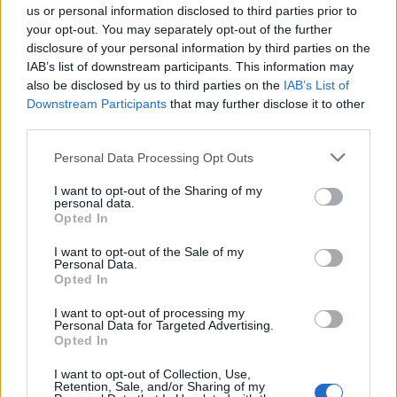
us or personal information disclosed to third parties prior to
Κρατήσεις / Reservations: 210 6815774
your opt-out. You may separately opt-out of the further
disclosure of your personal information by third parties on the
Info:
IAB’s list of downstream participants. This information may
Περικλέους 31, 152 32 Χαλάνδρι – Τηλ.: 210
also be disclosed by us to third parties on the
IAB’s List of
Downstream Participants
that may further disclose it to other
6815774
third parties.
www.chefi.gr
Personal Data Processing Opt Outs
therestaurant@chefi.gr
I want to opt-out of the Sharing of my
personal data.
Opted In
ΕΣΤΙΑΤΟΡΙΟ
CHEFI
SUPERFOODS
I want to opt-out of the Sale of my
Personal Data.
ΜΕΝΟΥ
Opted In
I want to opt-out of processing my
Personal Data for Targeted Advertising.
Opted In
I want to opt-out of Collection, Use,
Retention, Sale, and/or Sharing of my