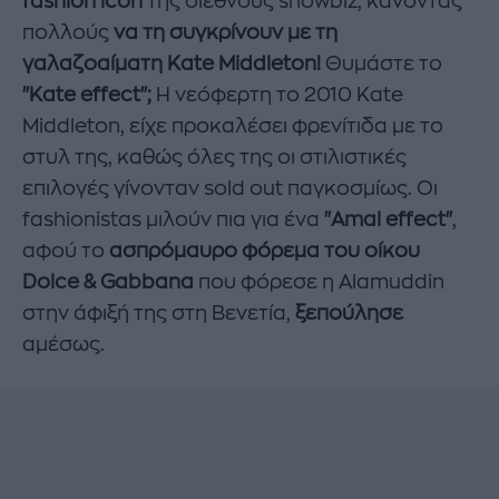
fashion icon
της διεθνούς showbiz, κάνοντας
πολλούς
να τη συγκρίνουν με τη
γαλαζοαίματη Kate Middleton!
Θυμάστε το
"Kate effect";
Η νεόφερτη το 2010 Kate
Middleton, είχε προκαλέσει φρενίτιδα με το
στυλ της, καθώς όλες της οι στιλιστικές
επιλογές γίνονταν sold out παγκοσμίως. Οι
fashionistas μιλούν πια για ένα
"Amal effect"
,
αφού το
ασπρόμαυρο φόρεμα του οίκου
Dolce & Gabbana
που φόρεσε η Alamuddin
στην άφιξή της στη Βενετία,
ξεπούλησε
αμέσως.