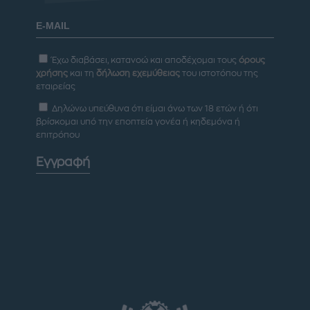
Έχω διαβάσει, κατανοώ και αποδέχομαι τους
όρους
χρήσης
και τη
δήλωση εχεμύθειας
του ιστοτόπου της
εταιρείας
Δηλώνω υπεύθυνα ότι είμαι άνω των 18 ετών ή ότι
βρίσκομαι υπό την εποπτεία γονέα ή κηδεμόνα ή
επιτρόπου
Εγγραφή