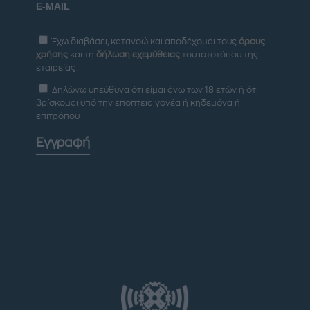
Έχω διαβάσει, κατανοώ και αποδέχομαι τους
όρους
χρήσης
και τη
δήλωση εχεμύθειας
του ιστοτόπου της
εταιρείας
Δηλώνω υπεύθυνα ότι είμαι άνω των 18 ετών ή ότι
βρίσκομαι υπό την εποπτεία γονέα ή κηδεμόνα ή
επιτρόπου
Εγγραφή