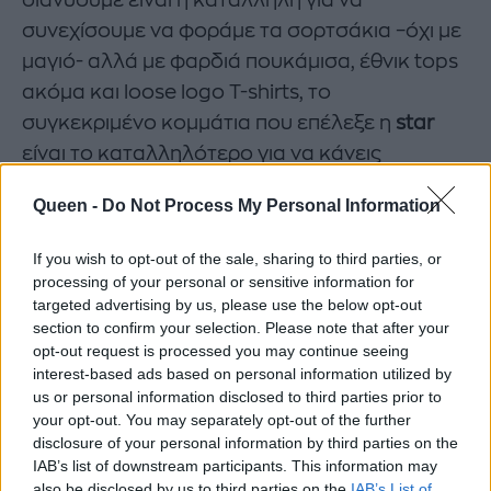
συνεχίσουμε να φοράμε τα σορτσάκια –όχι με
μαγιό- αλλά με φαρδιά πουκάμισα, έθνικ tops
ακόμα και loose logo T-shirts, το
συγκεκριμένο κομμάτια που επέλεξε η
star
είναι το καταλληλότερο για να κάνεις
statement με το φθινοπωρινό look σου. Γιατί
Queen -
Do Not Process My Personal Information
ένα jean ρούχο δεν έχει εποχές… πάντα είναι
επίκαιρο και στυλάτο!
If you wish to opt-out of the sale, sharing to third parties, or
Δες επίσης:
(Hula) Hoops: οι κρίκοι είναι το
processing of your personal or sensitive information for
targeted advertising by us, please use the below opt-out
αξεσουάρ που δεν θα φύγει πότε από τη μόδα
section to confirm your selection. Please note that after your
opt-out request is processed you may continue seeing
interest-based ads based on personal information utilized by
https://www.instagram.com/p/B2EUR7cIoCF/?
us or personal information disclosed to third parties prior to
utm_source=ig_embed&utm_campaign=loadi
your opt-out. You may separately opt-out of the further
ng
disclosure of your personal information by third parties on the
IAB’s list of downstream participants. This information may
also be disclosed by us to third parties on the
IAB’s List of