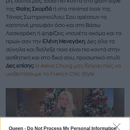
μη, outfits μας. Είσαι πιο κοντά στο glam style
της
Φαίης Σκορδά
ή στο minimal look της
Τόνιας Σωτηροπούλου; Σου αρέσουν τα
καπιτονέ μπουφάν όσο και στη Βάσω
Λασκαράκη ή ψηφίζεις «παγιέτα ακόμα και το
πρωί» σαν την
Ελένη Μενεγάκη
; Δες όλα τα
σύνολα και διάλεξε ποιο είναι πιο κοντά στην
αισθητική και στο δικό σου, προσωπικό στυλ!
Δες επίσης:
Η Alexa Chung μας δείχνει πώς να
υιοθετήσουμε το French Chic Style
Queen -
Do Not Process My Personal Information