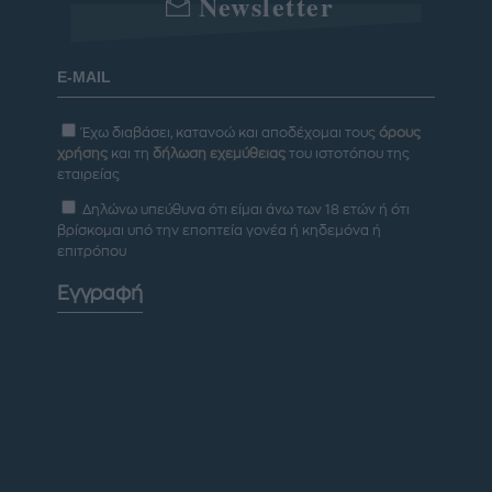
Newsletter
Έχω διαβάσει, κατανοώ και αποδέχομαι τους
όρους
χρήσης
και τη
δήλωση εχεμύθειας
του ιστοτόπου της
εταιρείας
Δηλώνω υπεύθυνα ότι είμαι άνω των 18 ετών ή ότι
βρίσκομαι υπό την εποπτεία γονέα ή κηδεμόνα ή
επιτρόπου
Εγγραφή