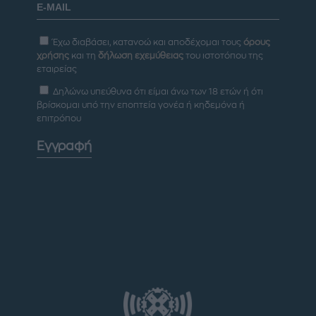
Έχω διαβάσει, κατανοώ και αποδέχομαι τους
όρους
χρήσης
και τη
δήλωση εχεμύθειας
του ιστοτόπου της
εταιρείας
Δηλώνω υπεύθυνα ότι είμαι άνω των 18 ετών ή ότι
βρίσκομαι υπό την εποπτεία γονέα ή κηδεμόνα ή
επιτρόπου
Εγγραφή