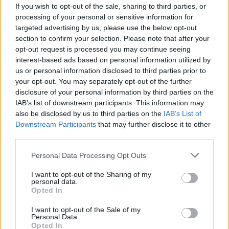
περιοχή αυτή φημίζεται επίσης για τις ζεστές
If you wish to opt-out of the sale, sharing to third parties, or
processing of your personal or sensitive information for
θερμοκρασίες και τον καυτό ήλιο.
targeted advertising by us, please use the below opt-out
section to confirm your selection. Please note that after your
opt-out request is processed you may continue seeing
https://www.instagram.com/p/DIrVk5yICW8/
interest-based ads based on personal information utilized by
us or personal information disclosed to third parties prior to
Ένα από τα πιο χαρακτηριστικά look της ήταν
your opt-out. You may separately opt-out of the further
αυτό το φωτεινό fluo σετ, που αποτελείται από
disclosure of your personal information by third parties on the
IAB’s list of downstream participants. This information may
αμάνικο τοπ και αέρινο παντελόνι, το οποίο
also be disclosed by us to third parties on the
IAB’s List of
συνδύασε με animal print sneakers και
Downstream Participants
that may further disclose it to other
ελαφρύ makeup, επιτρέποντας στην ομορφιά
third parties.
της να αναδειχθεί φυσικά παρά το έντονο
Personal Data Processing Opt Outs
αυτό outfit. Το φωτεινό αυτό κίτρινο σύνολο,
I want to opt-out of the Sharing of my
την έκανε να ξεχωρίσει από το τοπίο και να
personal data.
Opted In
δώσει την αίσθηση της φρεσκάδας και της
ζωντάνιας, κλέβοντας όλα τα βλέμματα πάνω
I want to opt-out of the Sale of my
Personal Data.
της.
Opted In