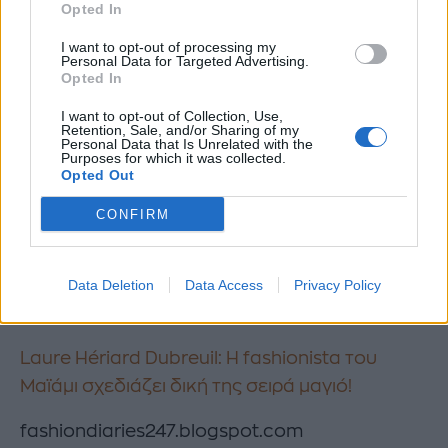
Opted In
I want to opt-out of processing my
Personal Data for Targeted Advertising.
Opted In
I want to opt-out of Collection, Use,
Retention, Sale, and/or Sharing of my
Personal Data that Is Unrelated with the
Purposes for which it was collected.
Opted Out
CONFIRM
Διαβάστε ακόμα
Η Plus Size εβδομάδα μόδας που έκανε
Data Deletion
Data Access
Privacy Policy
θραύση στη Βραζιλία!
Laure Hériard Dubreuil: Η fashionista του
Μαϊάμι σχεδιάζει δική της σειρά μαγιό!
fashiondiaries247.blogspot.com