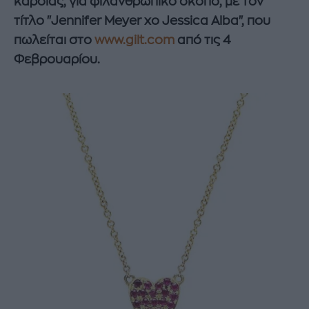
καρδιάς, για φιλανθρωπικό σκοπό, με τον
τίτλο "Jennifer Meyer xo Jessica Alba", που
πωλείται στο
www.gilt.com
από τις 4
Φεβρουαρίου.