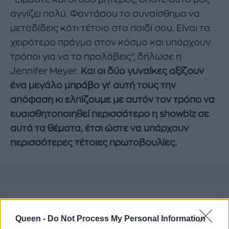
αγγίζει πολύ. Φαντάσου το συναίσθημα να
μεταδίδεις κάτι τέτοιο στο παιδί σου. Είναι το
χειρότερο πράγμα στον κόσμο και υπάρχουν
τρόποι για να το προλάβεις", δήλωσε η
Jennifer Meyer.
Και οι δύο γυναίκες αξίζουν
ένα μεγάλο μπράβο γι' αυτή τους την
απόφαση κι ελπίζουμε με αυτόν τον τρόπο να
ευαισθητοποιηθεί περισσότερο η showbiz σε
αυτά τα θέματα, έτσι ώστε να υπάρχουν
περισσότερες τέτοιες πρωτοβουλίες.
Queen -
Do Not Process My Personal Information