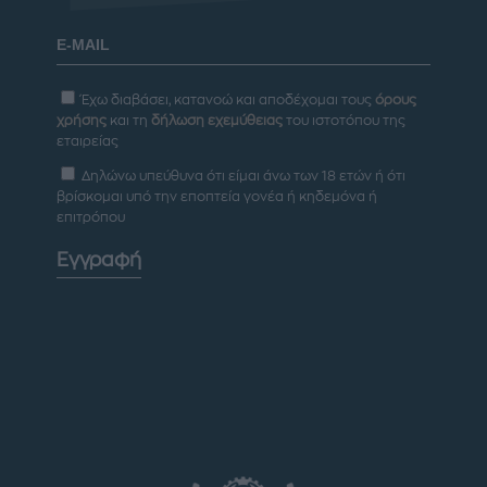
Έχω διαβάσει, κατανοώ και αποδέχομαι τους
όρους
χρήσης
και τη
δήλωση εχεμύθειας
του ιστοτόπου της
εταιρείας
Δηλώνω υπεύθυνα ότι είμαι άνω των 18 ετών ή ότι
βρίσκομαι υπό την εποπτεία γονέα ή κηδεμόνα ή
επιτρόπου
Εγγραφή