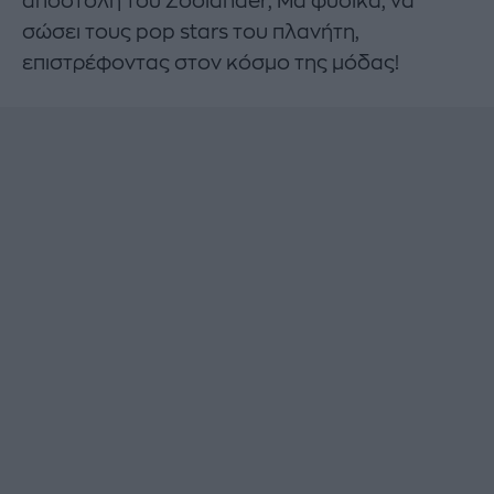
αποστολή του Zoolander; Μα φυσικά, να
σώσει τους pop stars του πλανήτη,
επιστρέφοντας στον κόσμο της μόδας!