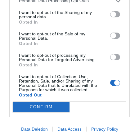
Personal Data Processing Opt Outs
I want to opt-out of the Sharing of my
personal data.
Opted In
I want to opt-out of the Sale of my
Personal Data.
Opted In
I want to opt-out of processing my
Personal Data for Targeted Advertising.
Related
Opted In
I want to opt-out of Collection, Use,
Retention, Sale, and/or Sharing of my
Personal Data that Is Unrelated with the
Purposes for which it was collected.
Opted Out
Holiday Essentials: Τα 9 κομμάτια που αξίζουν μία θέση
στη βαλίτσα σου αυτό το καλοκαίρι
CONFIRM
Τhe Art of Sizing: Ένα ελληνικό brand με μαγιό κάνει
Data Deletion
Data Access
Privacy Policy
το «one size» και το στυλ, ταυτόσημα