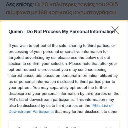
Δες επίσης:
Οι 20 καλύτερες ταινίες του 2015
σύμφωνα με 168 κριτικούς κινηματογράφου
Α-πο-λαυ-στι-κό!
Queen -
Do Not Process My Personal Information
If you wish to opt-out of the sale, sharing to third parties, or
processing of your personal or sensitive information for
targeted advertising by us, please use the below opt-out
section to confirm your selection. Please note that after your
opt-out request is processed you may continue seeing
interest-based ads based on personal information utilized by
us or personal information disclosed to third parties prior to
your opt-out. You may separately opt-out of the further
disclosure of your personal information by third parties on the
IAB’s list of downstream participants. This information may
TRAILER
ZOOLANDER
ZOOLANDER 2
also be disclosed by us to third parties on the
IAB’s List of
Downstream Participants
that may further disclose it to other
QUEEN ΤΑΙΝΙΕΣ
third parties.