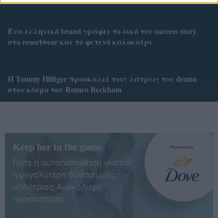
Ένα ελληνικό brand γράφει το δικό του success story
στο resortwear και το φετινό καλοκαίρι
Η Tommy Hilfiger προσκαλεί τους λάτρεις του denim
στον κόσμο του Romeo Beckham
Keep her in the game
Πότε η αυτοπεποίθηση γίνεται
η μεγαλύτερη δύναμη μίας
αθλήτριας; Ανακάλυψε
περισσότερα