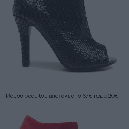
Μαύρο peep toe μποτάκι, από 67€ τώρα 20€