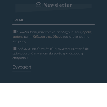
Newsletter
Έχω διαβάσει, κατανοώ και αποδέχομαι τους
όρους
χρήσης
και τη
δήλωση εχεμύθειας
του ιστοτόπου της
εταιρείας
Δηλώνω υπεύθυνα ότι είμαι άνω των 18 ετών ή ότι
βρίσκομαι υπό την εποπτεία γονέα ή κηδεμόνα ή
επιτρόπου
Εγγραφή