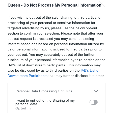
Queen -
Do Not Process My Personal Information
If you wish to opt-out of the sale, sharing to third parties, or
processing of your personal or sensitive information for
targeted advertising by us, please use the below opt-out
section to confirm your selection. Please note that after your
opt-out request is processed you may continue seeing
interest-based ads based on personal information utilized by
us or personal information disclosed to third parties prior to
your opt-out. You may separately opt-out of the further
disclosure of your personal information by third parties on the
IAB’s list of downstream participants. This information may
also be disclosed by us to third parties on the
IAB’s List of
Downstream Participants
that may further disclose it to other
Μπεζ snakeskin μπαλαρίνα, από 45€ τώρα 15€
third parties.
Βρείτε τις εδώ:
http://www.migato.com/gynaikeia/papoutsia/
Personal Data Processing Opt Outs
balarines/
I want to opt-out of the Sharing of my
personal data.
Opted In
Oxfords