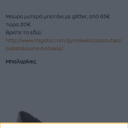
Μαύρο μυτερό μποτάκι με glitter, από 65€
τώρα 20€
Βρείτε τα εδώ:
http://www.migato.com/gynaikeia/papoutsia/
psilotakouna-botakia/
Μπαλαρίνες