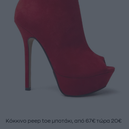
Κόκκινο peep toe μποτάκι, από 67€ τώρα 20€