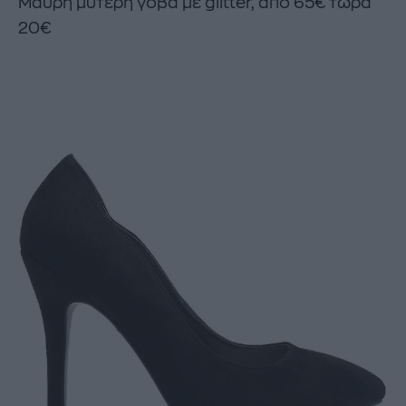
Μαύρη μυτερή γόβα με glitter, από 65€ τώρα
20€