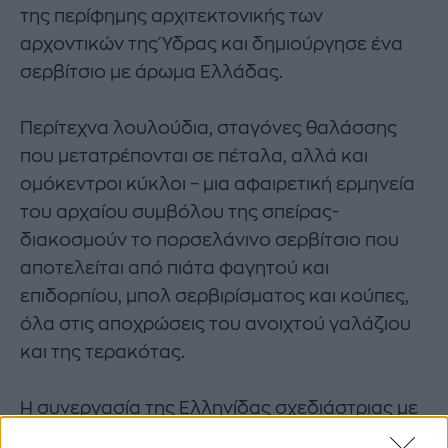
της περίφημης αρχιτεκτονικής των
αρχοντικών της Ύδρας και δημιούργησε ένα
σερβίτσιο με άρωμα Ελλάδας.
Περίτεχνα λουλούδια, σταγόνες θαλάσσης
που μετατρέπονται σε πέταλα, αλλά και
ομόκεντροι κύκλοι – μια αφαιρετική ερμηνεία
του αρχαίου συμβόλου της σπείρας-
διακοσμούν το πορσελάνινο σερβίτσιο που
αποτελείται από πιάτα φαγητού και
επιδορπίου, μπολ σερβιρίσματος και κούπες,
όλα στις αποχρώσεις του ανοιχτού γαλάζιου
και της τερακότας.
Η συνεργασία της Ελληνίδας σχεδιάστριας με
τον
Dior
είναι «ένα όνειρο που έγινε