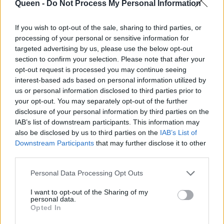
Queen -
Do Not Process My Personal Information
πραγματικότητα», όπως χαρακτηριστικά
δηλώνει η Θέμις Ζουγανέλη, «μια υπέροχη
If you wish to opt-out of the sale, sharing to third parties, or
ρευστή συνεργασία» που επιβεβαιώνει τη
processing of your personal or sensitive information for
targeted advertising by us, please use the below opt-out
φιλοδοξία του Dior Maison να αναπτυχθεί
section to confirm your selection. Please note that after your
διεθνώς και παράλληλα συμβάλει στην
opt-out request is processed you may continue seeing
πραγματοποίηση του στόχου του lifestyle
interest-based ads based on personal information utilized by
us or personal information disclosed to third parties prior to
brand
THEMIS • Z
να ταξιδέψει τον ελληνικό
your opt-out. You may separately opt-out of the further
πολιτισμό σε κάθε γωνιά του πλανήτη.
disclosure of your personal information by third parties on the
Info:
Η μοναδική συλλογή “Hydra” διατίθεται
IAB’s list of downstream participants. This information may
also be disclosed by us to third parties on the
IAB’s List of
αποκλειστικά σε όλες τις boutiques Dior
Downstream Participants
that may further disclose it to other
Maison παγκοσμίως.
third parties.
Personal Data Processing Opt Outs
I want to opt-out of the Sharing of my
personal data.
Opted In