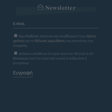
Newsletter
Έχω διαβάσει, κατανοώ και αποδέχομαι τους
όρους
χρήσης
και τη
δήλωση εχεμύθειας
του ιστοτόπου της
εταιρείας
Δηλώνω υπεύθυνα ότι είμαι άνω των 18 ετών ή ότι
βρίσκομαι υπό την εποπτεία γονέα ή κηδεμόνα ή
επιτρόπου
Εγγραφή