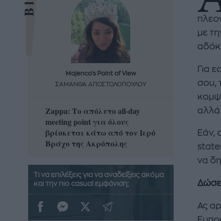
πλεον
με τη
αδόκ
Για ε
Majenco's Point of View
Maj
σου, 
ΣΑΜΑΝΘΑ ΑΠΟΣΤΟΛΟΠΟΥΛΟΥ
ΣΑΜΑ
κομψό
Zappa: Το απόλυτο all-day
Η απόλ
αλλά 
meeting point για όλους
δροσερ
βρίσκεται κάτω από τον Ιερό
καρπούζ
Εάν, 
Βράχο της Ακρόπολης
που θα 
state
να δη
Τι να επιλέξεις για να αναδείξεις ακόμα
Δώσε
και την πιο casual εμφάνιση;
Ας αρ
Εμπορ