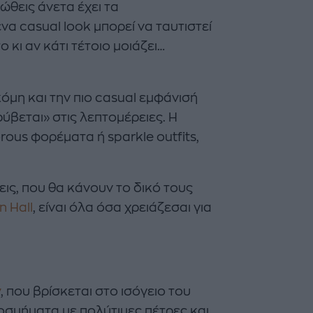
ιώθεις άνετα έχει τα
α casual look μπορεί να ταυτιστεί
 κι αν κάτι τέτοιο μοιάζει…
κόμη και την πιο casual εμφάνισή
Majenco's Point of View
Maje
ύβεται» στις λεπτομέρειες. Η
ΣΑΜΑΝΘΑ ΑΠΟΣΤΟΛΟΠΟΥΛΟΥ
ΣΑΜΑΝΘ
ous φορέματα ή sparkle outfits,
Δείτε όσα έγιναν στον 13ο
The Twent
Celebrity Beach Volleyball
Bar: Ένα
Αγώνα της W.I.N. Hellas
συνάντησ
εις, που θα κάνουν το δικό τους
κήπο της
n Hall
, είναι όλα όσα χρειάζεσαι για
y
, που βρίσκεται στο ισόγειο του
οσμήματα με πολύτιμες πέτρες και