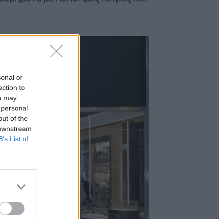
sonal or
ection to
ou may
 personal
out of the
 downstream
B’s List of