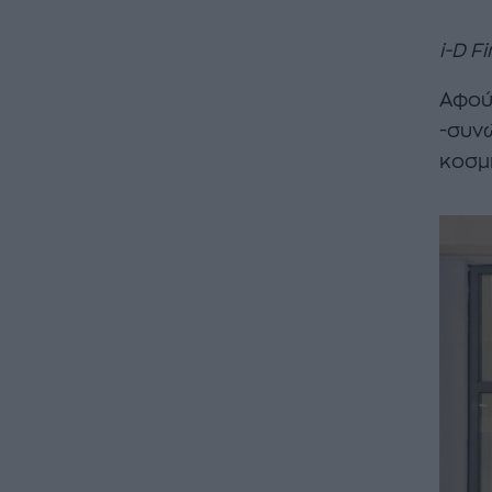
i-D F
Αφού
-συνώ
κοσμ