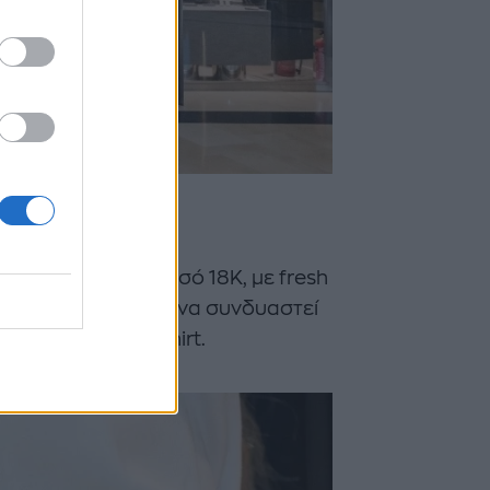
6832710
Maria Kotsoni, χρυσό 18Κ, με fresh
ένο κόσμημα μπορεί να συνδυαστεί
 με ένα λευκό t-shirt.