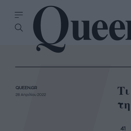
Τι
QUEEN.GR
28 Απριλίου 2022
τη
41