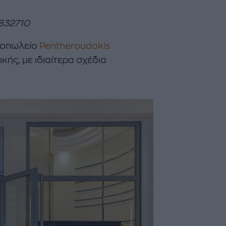
6832710
τοπωλείο
Pentheroudakis
κής, με ιδιαίτερα σχέδια