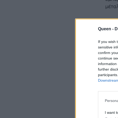
μέταλ
Queen -
D
If you wish 
sensitive in
confirm you
continue se
information 
further disc
participants
Downstream 
Persona
I want t