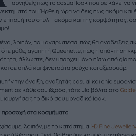
αρνηθείς πως το casual look που σε κάνει να ν
εκτήματά του. Ήρθε η ώρα να δεις πως ακόμα και έν
ν επιτομή του στυλ – ακόμα και της κομψότητας, όσο
ιμο!
σένα, λοιπόν, που αναρωτιέσαι πώς θα αναδείξεις α
enco's Point of View
A STORY BY KORI
τότε μάθε, αγαπητή Queenette, πως η απάντηση «κρ
ΝΘΑ ΑΠΟΣΤΟΛΟΠΟΥΛΟΥ
ΔΑΦΝΗ ΚΑΡΑΒΟΚΥΡΗ
τητα, άλλωστε, δεν υπάρχει μόνο πίσω από glamor
υτη καλοκαιρινή
Nτίνα Νικολάου: «Όταν
και σε απλά και φινετσάτα ρούχα και αξεσουάρ.
ή σαλάτα με
έπαθα την πρώτη κρίση
ι, φέτα και φράουλες
πανικού νόμιζα πως θα
αυτήν την άνοιξη, αναζητάς casual και chic εμφανίσ
λατρέψετε
πεθάνω»
ment σε κάθε σου έξοδο, τότε μία βόλτα στο
Golde
μιουργήσεις το δικό σου μοναδικό look.
 προσοχή στα κοσμήματα
χίσουμε, λοιπόν, με το κατάστημα
i-D Fine Jeweller
ικού Κέντρου. Εκεί, θα βρούμε κομψά, μοντέρνα κ