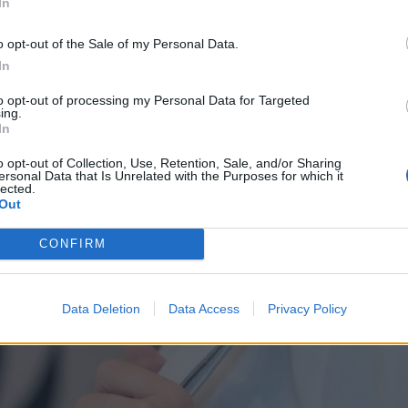
In
o opt-out of the Sale of my Personal Data.
In
to opt-out of processing my Personal Data for Targeted
ing.
In
o opt-out of Collection, Use, Retention, Sale, and/or Sharing
ersonal Data that Is Unrelated with the Purposes for which it
lected.
ineJewellery, στο
ισόγειο
του
Golden Hall, Τηλ
. 210 
Out
ή μας πρόταση, είναι ένα βραχιόλι της σχεδιάστριας 
CONFIRM
 pearls, Droplets Cuff. Αναμφίβολα, το συγκεκριμ
 και με τα πιο casual ρούχα σου, όπως είναι ένα τζιν
Data Deletion
Data Access
Privacy Policy