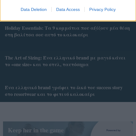
του beachwear style & τα must-haves των διακοπών της
Data Deletion
Data Access
Privacy Policy
Holiday Essentials: Τα 9 κομμάτια που αξίζουν μία θέση
στη βαλίτσα σου αυτό το καλοκαίρι
Τhe Art of Sizing: Ένα ελληνικό brand με μαγιό κάνει
το «one size» και το στυλ, ταυτόσημα
Ένα ελληνικό brand γράφει το δικό του success story
στο resortwear και το φετινό καλοκαίρι
Keep her in the game