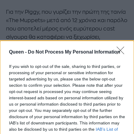
Για την Piggy, που γυρίζει την πρώτη της ταινία
«The Muppets» μετά από 12 χρόνια και παρόλο
που αποτελεί μέρος ενός ευρύτερου cast
σίγουρα θα καταφέρει να ξεχωρίσει,
σχεδίασαν ειδικές
custom made
δημιουργίες
Queen -
Do Not Process My Personal Information
για αυτήν την φωτογράφιση οι Jason Wu,
Prabal Gurung (φωτογραφία), Suno, Opening
If you wish to opt-out of the sale, sharing to third parties, or
Ceremony, Brian Atwood και Giles & Brother
processing of your personal or sensitive information for
κάνοντας όλες τις γυναίκες να θέλουν να της
targeted advertising by us, please use the below opt-out
section to confirm your selection. Please note that after your
κλέψουν την ντουλάπα. Ποιος είπε πως τα
opt-out request is processed you may continue seeing
γουρούνια κυλιούνται στη λάσπη;
interest-based ads based on personal information utilized by
us or personal information disclosed to third parties prior to
your opt-out. You may separately opt-out of the further
MISS PIGGY
OPENING CEREMONY
disclosure of your personal information by third parties on the
IAB’s list of downstream participants. This information may
also be disclosed by us to third parties on the
IAB’s List of
BRIAN ATWOOD
INSTYLE
PRABAL GURUNG