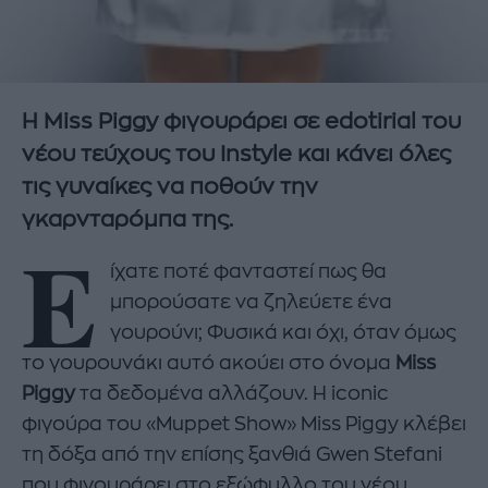
Η Miss Piggy φιγουράρει σε edotirial του
νέου τεύχους του Instyle και κάνει όλες
τις γυναίκες να ποθούν την
γκαρνταρόμπα της.
Ε
ίχατε ποτέ φανταστεί πως θα
μπορούσατε να ζηλεύετε ένα
γουρούνι; Φυσικά και όχι, όταν όμως
το γουρουνάκι αυτό ακούει στο όνομα
Miss
Piggy
τα δεδομένα αλλάζουν. Η iconic
φιγούρα του «Muppet Show» Miss Piggy κλέβει
τη δόξα από την επίσης ξανθιά Gwen Stefani
που φιγουράρει στο εξώφυλλο του νέου