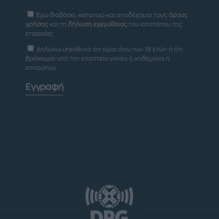
Έχω διαβάσει, κατανοώ και αποδέχομαι τους
όρους
χρήσης
και τη
δήλωση εχεμύθειας
του ιστοτόπου της
εταιρείας
Δηλώνω υπεύθυνα ότι είμαι άνω των 18 ετών ή ότι
βρίσκομαι υπό την εποπτεία γονέα ή κηδεμόνα ή
επιτρόπου
Εγγραφή