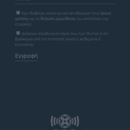
Έχω διαβάσει, κατανοώ και αποδέχομαι τους
όρους
χρήσης
και τη
δήλωση εχεμύθειας
του ιστοτόπου της
εταιρείας
Δηλώνω υπεύθυνα ότι είμαι άνω των 18 ετών ή ότι
βρίσκομαι υπό την εποπτεία γονέα ή κηδεμόνα ή
επιτρόπου
Εγγραφή