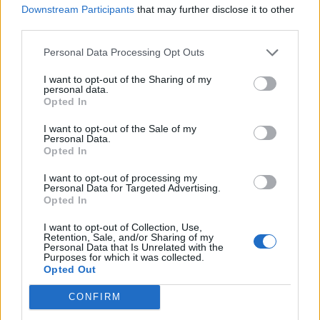
Downstream Participants
that may further disclose it to other
Πότε η αυτοπεποίθηση γίνεται
third parties.
η μεγαλύτερη δύναμη μίας
Personal Data Processing Opt Outs
αθλήτριας; Ανακάλυψε
περισσότερα
I want to opt-out of the Sharing of my
personal data.
Opted In
I want to opt-out of the Sale of my
Personal Data.
Opted In
I want to opt-out of processing my
Ξαναχτίζουμε την πόλη
Personal Data for Targeted Advertising.
μας και ανακαλύπτουμε
Opted In
τη βιώσιμη εκδοχή της.
I want to opt-out of Collection, Use,
Retention, Sale, and/or Sharing of my
Μάθετε περισσότερα
Personal Data that Is Unrelated with the
Purposes for which it was collected.
Opted Out
Recommended by
CONFIRM