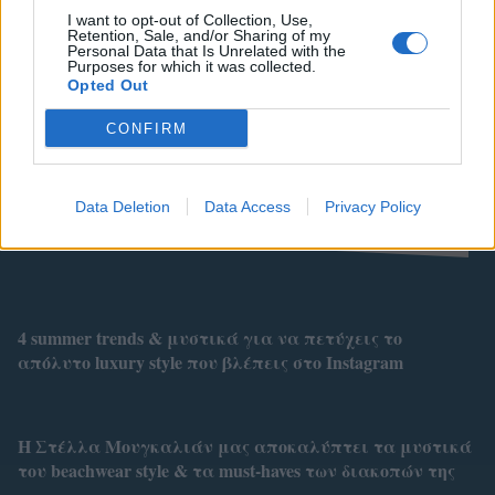
I want to opt-out of Collection, Use,
Retention, Sale, and/or Sharing of my
Personal Data that Is Unrelated with the
Purposes for which it was collected.
Opted Out
CONFIRM
Data Deletion
Data Access
Privacy Policy
Related
4 summer trends & μυστικά για να πετύχεις το
απόλυτο luxury style που βλέπεις στο Instagram
Η Στέλλα Μουγκαλιάν μας αποκαλύπτει τα μυστικά
του beachwear style & τα must-haves των διακοπών της