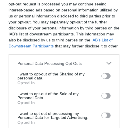
opt-out request is processed you may continue seeing
interest-based ads based on personal information utilized by
us or personal information disclosed to third parties prior to
your opt-out. You may separately opt-out of the further
disclosure of your personal information by third parties on the
IAB’s list of downstream participants. This information may
also be disclosed by us to third parties on the
IAB’s List of
Downstream Participants
that may further disclose it to other
third parties.
Personal Data Processing Opt Outs
Αυτή την Άνοιξη και το Καλοκαίρι, η Tezenis
σας προσκαλεί να ανακαλύψετε ξανά την
I want to opt-out of the Sharing of my
personal data.
ευχαρίστηση του βαμβακιού, ενός υφάσματος
Opted In
που ξέρει πως να είναι και άνετο και
I want to opt-out of the Sale of my
εκλεπτυσμένο, απαραίτητο και πρωτότυπο.
Personal Data.
Opted In
I want to opt-out of processing my
TEZENIS
COTTON COLLECTION
Personal Data for Targeted Advertising.
Opted In