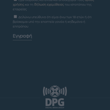
Έχω διαβάσει, κατανοώ και αποδέχομαι τους
όρους
χρήσης
και τη
δήλωση εχεμύθειας
του ιστοτόπου της
εταιρείας
Δηλώνω υπεύθυνα ότι είμαι άνω των 18 ετών ή ότι
βρίσκομαι υπό την εποπτεία γονέα ή κηδεμόνα ή
επιτρόπου
Εγγραφή