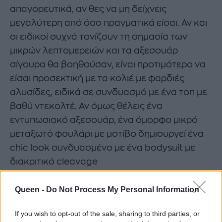
απαγορευτικά, αν θες να μη δείχνεις
μεγαλύτερη από όσο πραγματικά είσαι. Αν και
οι ειδικοί συχνά τονίζουν τη σημασία των
μικρών λεπτομερειών και τα αξεσουάρ
σίγουρα θα βοηθούσαν, είναι προτιμότερο να
είσαι προσεκτική με τα κολιέ με φαρδιές
αλυσίδες, ειδικά σε συνδυασμό με ένα τοπ με
βαθύ ντεκολτέ. Αν όμως θέλεις ένα
εντυπωσιακό αξεσουάρ, ένα όμορφο μικρό
μεταξωτό φουλάρι με μοτίβο δημιουργεί ένα
chic look συνδυασμένο με ένα bodysuit με
διακριτικό cleavage
Queen -
Do Not Process My Personal Information
If you wish to opt-out of the sale, sharing to third parties, or