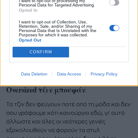
I want to opt-out of processing my
Personal Data for Targeted Advertising.
Opted In
I want to opt-out of Collection, Use,
Retention, Sale, and/or Sharing of my
Personal Data that Is Unrelated with the
Purposes for which it was collected.
Opted Out
CONFIRM
Data Deletion
Data Access
Privacy Policy
Οversized τζιν μπουφάν
Τα τζιν δεν φεύγουν ποτέ από τη μόδα και δεν
σου γράφουμε κάτι καινούργιο εδώ, γι' αυτό
άλλωστε και όλες οι νεότερες γενιές
εξακολουθούν να φορούν τα στυλ