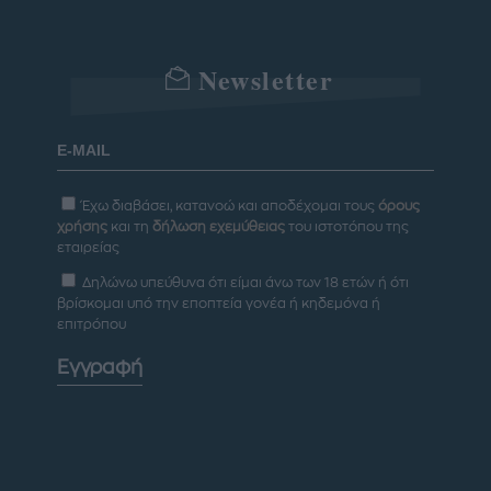
Newsletter
Έχω διαβάσει, κατανοώ και αποδέχομαι τους
όρους
χρήσης
και τη
δήλωση εχεμύθειας
του ιστοτόπου της
εταιρείας
Δηλώνω υπεύθυνα ότι είμαι άνω των 18 ετών ή ότι
βρίσκομαι υπό την εποπτεία γονέα ή κηδεμόνα ή
επιτρόπου
Εγγραφή