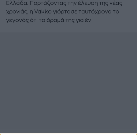
Ελλάδα. Γιορτάζοντας την έλευση της νέας
χρονιάς, η Vakko γιόρτασε ταυτόχρονα το
γεγονός ότι το όραμά της για έν