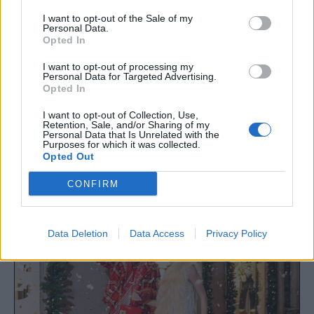
α λάιφσταϊλ με κομψότητα και ποιότητα σμίγει
I want to opt-out of the Sale of my
Personal Data.
με τον ελληνικό τρόπο ζωής.
Opted In
I want to opt-out of processing my
Personal Data for Targeted Advertising.
Opted In
I want to opt-out of Collection, Use,
Retention, Sale, and/or Sharing of my
Personal Data that Is Unrelated with the
Purposes for which it was collected.
Opted Out
CONFIRM
Data Deletion
Data Access
Privacy Policy