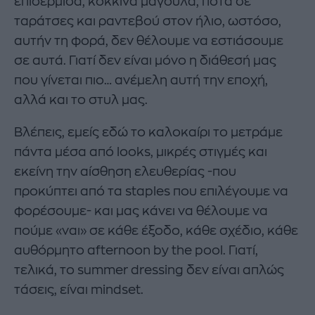
επιδερμίδα, κόκκινα μάγουλα, ποτά σε
ταράτσες και ραντεβού στον ήλιο, ωστόσο,
αυτήν τη φορά, δεν θέλουμε να εστιάσουμε
σε αυτά. Γιατί δεν είναι μόνο η διάθεσή μας
που γίνεται πιο… ανέμελη αυτή την εποχή,
αλλά και το στυλ μας.
Βλέπεις, εμείς εδώ το καλοκαίρι το μετράμε
πάντα μέσα από looks, μικρές στιγμές και
εκείνη την αίσθηση ελευθερίας -που
προκύπτει από τα staples που επιλέγουμε να
φορέσουμε- και μας κάνει να θέλουμε να
πούμε «ναι» σε κάθε έξοδο, κάθε σχέδιο, κάθε
αυθόρμητο afternoon by the pool. Γιατί,
τελικά, το summer dressing δεν είναι απλώς
τάσεις, είναι mindset.