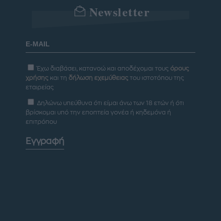
Newsletter
Έχω διαβάσει, κατανοώ και αποδέχομαι τους
όρους
χρήσης
και τη
δήλωση εχεμύθειας
του ιστοτόπου της
εταιρείας
Δηλώνω υπεύθυνα ότι είμαι άνω των 18 ετών ή ότι
βρίσκομαι υπό την εποπτεία γονέα ή κηδεμόνα ή
επιτρόπου
Εγγραφή