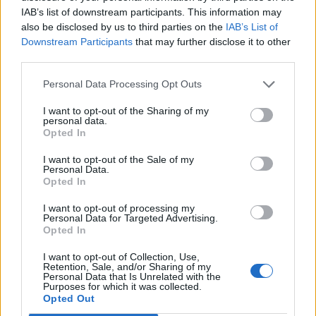
IAB’s list of downstream participants. This information may
also be disclosed by us to third parties on the
IAB’s List of
Downstream Participants
that may further disclose it to other
third parties.
Personal Data Processing Opt Outs
I want to opt-out of the Sharing of my
personal data.
Opted In
I want to opt-out of the Sale of my
Personal Data.
Opted In
Και μετά, σειρά έχει η Παρασκευή. The
I want to opt-out of processing my
ultimate summer statement. Bold μαγιό,
Personal Data for Targeted Advertising.
Opted In
fashionable details και μοτίβο που τραβούν
όλα τα βλέμματα. Είναι η στιγμή της
I want to opt-out of Collection, Use,
Retention, Sale, and/or Sharing of my
εβδομάδας που το στυλ γίνεται πιο τολμηρό
Personal Data that Is Unrelated with the
Purposes for which it was collected.
και έτοιμο για plans που ξεκινούν νωρίς το
Opted Out
πρωί και τελειώνουν μετά το ηλιοβασίλεμα.