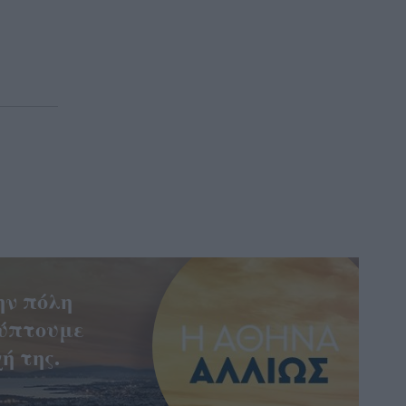
ην πόλη
ύπτουμε
ή της.