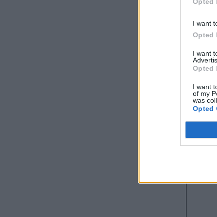
Opted 
Zen Col
I want t
δημιου
Opted 
I want 
Advertis
Opted 
I want t
of my P
was col
Opted 