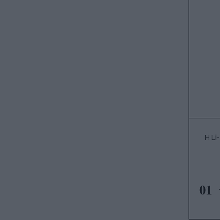
H Li
01