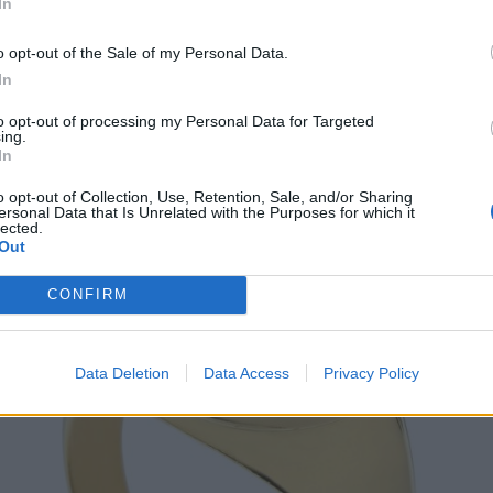
In
lection από τη Li-LA-LO: Τα στοιχεία της φύσης
o opt-out of the Sale of my Personal Data.
ργούν stylish κοσμήματα!
In
to opt-out of processing my Personal Data for Targeted
ing.
In
o opt-out of Collection, Use, Retention, Sale, and/or Sharing
ersonal Data that Is Unrelated with the Purposes for which it
lected.
Out
CONFIRM
Data Deletion
Data Access
Privacy Policy