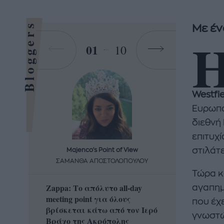
Bloggers
Με έν
01
10
Westfi
Ευρωπα
διεθνή
επιτυχί
στιλάτε
Majenco's Point of View
Maj
ΣΑΜΑΝΘΑ ΑΠΟΣΤΟΛΟΠΟΥΛΟΥ
ΣΑΜΑ
Τώρα κα
Zappa: Το απόλυτο all-day
Η απόλ
αγαπημ
meeting point για όλους
δροσερ
που έχ
βρίσκεται κάτω από τον Ιερό
καρπούζ
γνωστώ
Βράχο της Ακρόπολης
που θα 