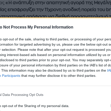
ίας
«Η ανάπτυξη στην απαιτητική αγορά της Μεγάλ
ίας επισφραγίζει την 11χρονη ανοδική πορεία του b
ν στρατηγική απόφαση για διεθνή προσανατολισμό 
ας. Μας χαροποιεί ιδιαίτερα το γεγονός, που ειδικά
o Not Process My Personal Information
ίοδο, η στρατηγική επέκταση μίας ελληνικής εταιρε
αι από επιτυχία. Σύντομα θα είμαστε σε θέση να
to opt-out of the sale, sharing to third parties, or processing of your per
νώσουμε και τα επόμενα σχέδια ανάπτυξης»
. Να
formation for targeted advertising by us, please use the below opt-out s
r selection. Please note that after your opt-out request is processed y
ουμε ότι η Li-LA-LO από το 2011 έχει επεκταθεί στ
eing interest-based ads based on personal information utilized by us or
της Κύπρου με 4 καταστήματα και έχει εμπορική π
disclosed to third parties prior to your opt-out. You may separately opt-
υστραλία και την Τσεχία μέσω δικτύου χονδρικής
losure of your personal information by third parties on the IAB’s list of
. This information may also be disclosed by us to third parties on the
IA
ς.
Participants
that may further disclose it to other third parties.
ίσκεται το νέο κατάστημα Li-LA-LO; WESTFIELD L
G CENTER - Level 1/ Unit 4006, Ariel Way - W12 7G
l Data Processing Opt Outs
!
o opt-out of the Sharing of my personal data.
τε ακόμη: