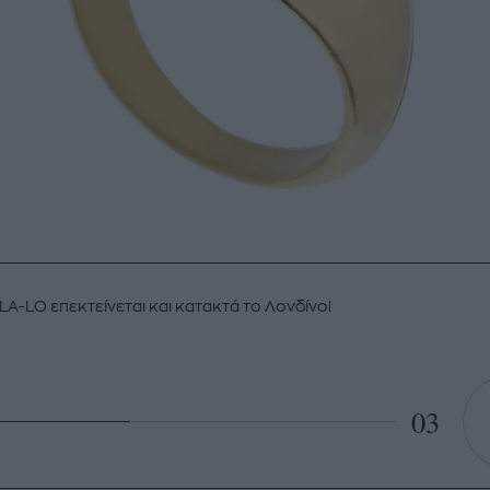
-LA-LO επεκτείνεται και κατακτά το Λονδίνο!
03