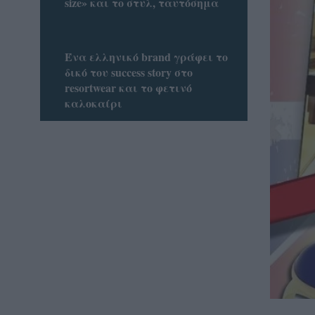
size» και το στυλ, ταυτόσημα
Ένα ελληνικό brand γράφει το
δικό του success story στο
resortwear και το φετινό
καλοκαίρι