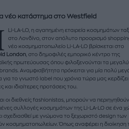
α νέο κατάστημα στο Westfield
Η
Li-LA-LO, η αγαπημένη εταιρεία κοσμημάτων ταξ
στο Λονδίνο, στον απόλυτο προορισμό shoppin
νέο κοσμηματοπωλείο Li-LA-LO βρίσκεται στο
eld London
, στο δημοφιλές εμπορικό κέντρο της
ϊκής πρωτεύουσας όπου φιλοξενούνται τα μεγαλ
 brands. Aναμφισβήτητα πρόκειται για μία πολύ μεγ
α για το γνωστό label που χρόνια τώρα μας κερδίζει 
ς και ιδιαίτερες προτάσεις του.
enco's Point of View
A STORY BY KORI
ΝΘΑ ΑΠΟΣΤΟΛΟΠΟΥΛΟΥ
ΔΑΦΝΗ ΚΑΡΑΒΟΚΥΡΗ
ι οι διεθνείς fashionistas, μπορούν να περιηγηθούν
υτη καλοκαιρινή
Nτίνα Νικολάου: «Όταν
ένες συλλογές κοσμημάτων της Li-LA-LO σε ένα χ
ή σαλάτα με
έπαθα την πρώτη κρίση
ει σχεδιασθεί με γνώμονα το ξεχωριστό design των
ι, φέτα και φράουλες
πανικού νόμιζα πως θα
ν κοσμηματοπωλείων. Όπως αναφέρει η διοίκηση 
λατρέψετε
πεθάνω»