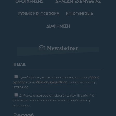
ΟΡΟΙ ΧΡΗΣΗΣ
ΔΗΛΩΣΗ ΕΧΕΜΥΘΕΙΑΣ
ΡΥΘΜΙΣΕΙΣ COOKIES
ΕΠΙΚΟΙΝΩΝΙΑ
ΔΙΑΦΗΜΙΣΗ
Newsletter
Έχω διαβάσει, κατανοώ και αποδέχομαι τους
όρους
χρήσης
και τη
δήλωση εχεμύθειας
του ιστοτόπου της
εταιρείας
Δηλώνω υπεύθυνα ότι είμαι άνω των 18 ετών ή ότι
βρίσκομαι υπό την εποπτεία γονέα ή κηδεμόνα ή
επιτρόπου
Εγγραφή