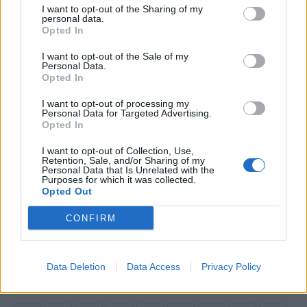
I want to opt-out of the Sharing of my
personal data.
Opted In
I want to opt-out of the Sale of my
Personal Data.
Opted In
Breeze Watches: Η απόλυτη καλοκαιρινή
I want to opt-out of processing my
Personal Data for Targeted Advertising.
επιλογή για stylish πινελιές στην καθημερινότητά
Opted In
μας
I want to opt-out of Collection, Use,
Retention, Sale, and/or Sharing of my
01
03
Personal Data that Is Unrelated with the
Purposes for which it was collected.
Opted Out
CONFIRM
ΚΑΛΟΚΑΙΡΙ
ΡΟΛΟΓΙΑ
BREEZE
WATCHES
Data Deletion
Data Access
Privacy Policy