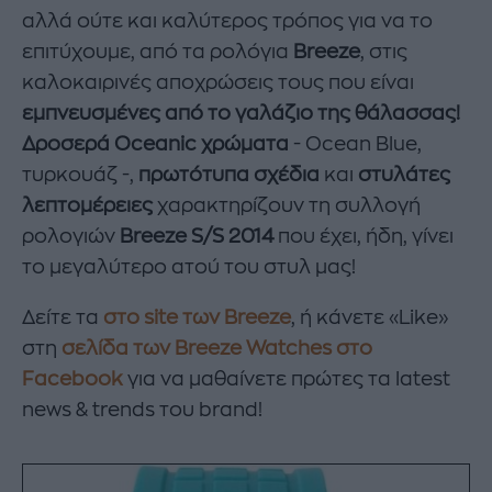
αλλά ούτε και καλύτερος τρόπος για να το
επιτύχουμε, από τα ρολόγια
Breeze
, στις
καλοκαιρινές αποχρώσεις τους που είναι
εμπνευσμένες από το γαλάζιο της θάλασσας!
Δροσερά Oceanic χρώματα
- Ocean Blue,
τυρκουάζ -,
πρωτότυπα σχέδια
και
στυλάτες
λεπτομέρειες
χαρακτηρίζουν τη συλλογή
ρολογιών
Breeze S/S 2014
που έχει, ήδη, γίνει
τo μεγαλύτερο ατού του στυλ μας!
Δείτε τα
στο site των Breeze
, ή κάνετε «Like»
στη
σελίδα των Breeze Watches στο
Facebook
για να μαθαίνετε πρώτες τα latest
news & trends του brand!