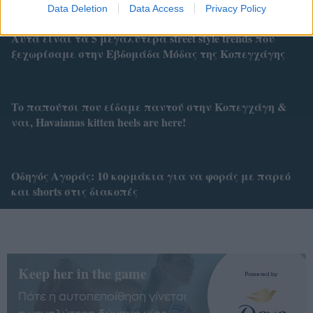
Data Deletion
Data Access
Privacy Policy
Αυτά είναι τα 5 μεγαλύτερα street style trends που
ξεχωρίσαμε στην Εβδομάδα Μόδας της Κοπεγχάγης
To παπούτσι που είδαμε παντού στην Κοπεγχάγη &
ναι, Havaianas kitten heels are here!
Οδηγός Αγοράς: 10 κορμάκια για να φοράς με παρεό
και shorts στις διακοπές
Keep her in the game
Πότε η αυτοπεποίθηση γίνεται