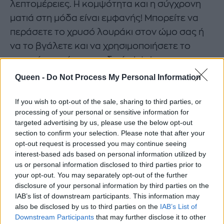
λεπτομέρειες. Η κομψότητα και η σύγχρονη
ματιά στη μόδα είναι εμφανής! Μπορείτε να
περάσετε το χρυσό λουράκι στον ώμο σας ή
να το βγάλετε και να χρησιμοποιήσετε το
τσαντάκι ως ένα μοναδικό clutch.
Συνδυάζεται υπέροχα με ένα βραδινό φόρεμα
Queen -
Do Not Process My Personal Information
σε μπλε αποχρώσεις, ή ακόμα και με ένα
στενό τζιν σε σύνθεση με ένα πορτοκαλί top.
If you wish to opt-out of the sale, sharing to third parties, or
processing of your personal or sensitive information for
Γόβες ή πέδιλα μπορούν να το απογειώσουν.
targeted advertising by us, please use the below opt-out
section to confirm your selection. Please note that after your
Μπορείτε να αγοράσετε την τσάντα στην τιμή
opt-out request is processed you may continue seeing
των €550.
interest-based ads based on personal information utilized by
us or personal information disclosed to third parties prior to
your opt-out. You may separately opt-out of the further
disclosure of your personal information by third parties on the
IAB’s list of downstream participants. This information may
ΑΞΕΣΟΥΑΡ
ΣΧΕΔΙΑΣΤΗΣ
CHLOE
also be disclosed by us to third parties on the
IAB’s List of
Downstream Participants
that may further disclose it to other
ΤΣΑΝΤΑ
ΜΟΔΑ
TRENDS
FASHION