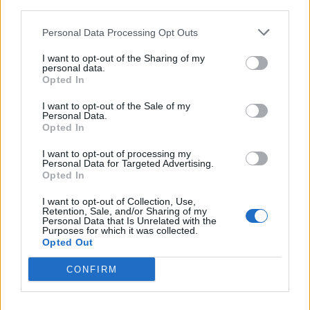
third parties.
Personal Data Processing Opt Outs
H bowling bag είναι το απόλυτο trend τους
I want to opt-out of the Sharing of my
personal data.
τελευταίους μήνες και έτσι θα παραμείνει
Opted In
I want to opt-out of the Sale of my
https://www.instagram.com/p/DI-AQdQTN_V/
Personal Data.
Opted In
Μια πράσινη τσάντα μπορεί να προσδώσει μια
I want to opt-out of processing my
Personal Data for Targeted Advertising.
φρέσκια και ανανεωμένη αίσθηση σε
Opted In
οποιοδήποτε σύνολο. Αν θέλεις να τολμήσεις,
I want to opt-out of Collection, Use,
μπορείς να συνδυάσεις την τσάντα σου με
Retention, Sale, and/or Sharing of my
Personal Data that Is Unrelated with the
ανοιχτόχρωμα ή ουδέτερα ρούχα, όπως γκρι,
Purposes for which it was collected.
Opted Out
μπεζ, λευκό ή ακόμα και μαύρο, για να
δημιουργήσεις έναν ισχυρό και κομψό
CONFIRM
συνδυασμό αλλά και να κάνεις το πράσινο
αξεσουάρ σου να πρωταγωνιστήσει. Αν πάλι