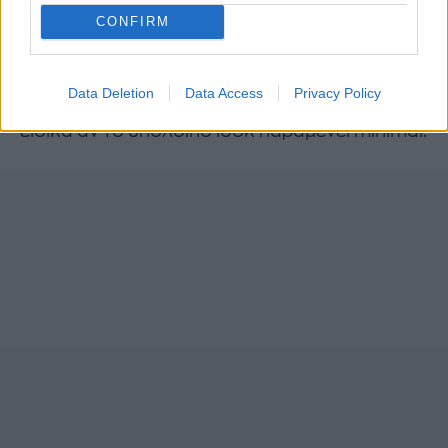
να τα αναδείξεις ακόμα καλύτερα. Τα sleek
CONFIRM
μαλλιά, τα ponytails ή τα wet looks θα δώσουν
extra έμφαση στο κόσμημα. Ακόμα και μέσα
Data Deletion
Data Access
Privacy Policy
στην ημέρα, λίγη λάμψη δεν έβλαψε ποτέ,
ειδικά αν το υπόλοιπο look παραμένει minimal.