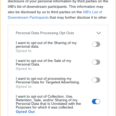
disclosure of your personal information by third parties on the
IAB’s list of downstream participants. This information may
KARKALIS
also be disclosed by us to third parties on the
IAB’s List of
Downstream Participants
that may further disclose it to other
third parties.
Personal Data Processing Opt Outs
I want to opt-out of the Sharing of my
personal data.
Opted In
01
10
I want to opt-out of the Sale of my
Personal Data.
Opted In
I want to opt-out of processing my
Personal Data for Targeted Advertising.
Styling tips:
φόρεσε ένα απλό outfit με έντονα
Opted In
σκουλαρίκια της επιλογής σου. Προτίμησε
I want to opt-out of Collection, Use,
basic ρούχα (λευκά, μαύρα ή μονόχρωμα) για
Retention, Sale, and/or Sharing of my
Personal Data that Is Unrelated with the
να αφήσεις τα σκουλαρίκια να
Purposes for which it was collected.
Opted Out
πρωταγωνιστήσουν και μαζεμένα μαλλιά για