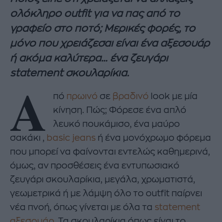
ολόκληρο outfit για να πας από το
γραφείο στο ποτό; Μερικές φορές, το
μόνο που χρειάζεσαι είναι ένα αξεσουάρ
ή ακόμα καλύτερα… ένα ζευγάρι
statement σκουλαρίκια.
Α
πό
πρωινό
σε
βραδινό
look με μία
κίνηση. Πώς; Φόρεσε ένα απλό
λευκό πουκάμισο, ένα μαύρο
σακάκι ,
basic jeans
ή ένα μονόχρωμο φόρεμα
που μπορεί να φαίνονται εντελώς καθημερινά,
όμως, αν προσθέσεις ένα εντυπωσιακό
ζευγάρι σκουλαρίκια, μεγάλα, χρωματιστά,
γεωμετρικά ή με λάμψη όλο το outfit παίρνει
νέα πνοή, όπως γίνεται με όλα τα
statement
αξεσουάρ
. Τα σκουλαρίκια όπως είναι το