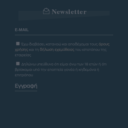
Newsletter
Έχω διαβάσει, κατανοώ και αποδέχομαι τους
όρους
χρήσης
και τη
δήλωση εχεμύθειας
του ιστοτόπου της
εταιρείας
Δηλώνω υπεύθυνα ότι είμαι άνω των 18 ετών ή ότι
βρίσκομαι υπό την εποπτεία γονέα ή κηδεμόνα ή
επιτρόπου
Εγγραφή