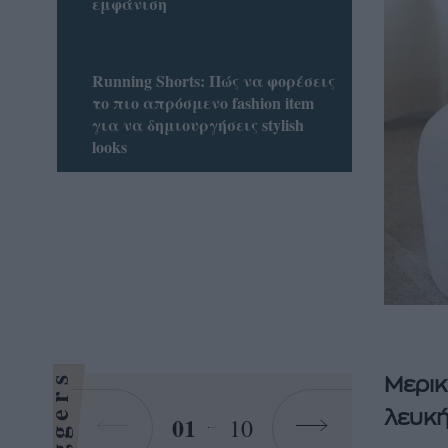
εμφάνιση
Running Shorts: Πώς να φορέσεις
το πιο απρόσμενο fashion item
για να δημιουργήσεις stylish
looks
Bloggers
Μερικ
λευκή
01
10