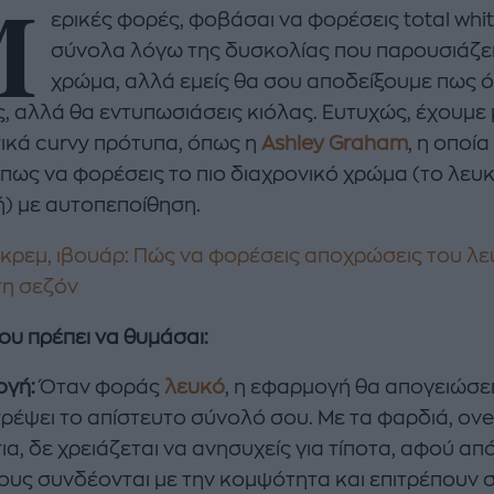
Μ
ερικές φορές, φοβάσαι να φορέσεις total whi
σύνολα λόγω της δυσκολίας που παρουσιάζει
χρώμα, αλλά εμείς θα σου αποδείξουμε πως ό
ς, αλλά θα εντυπωσιάσεις κιόλας. Ευτυχώς, έχουμε
τικά curvy πρότυπα, όπως η
Ashley Graham
, η οποία
 πως να φορέσεις το πιο διαχρονικό χρώμα (το λευκ
enco's Point of View
A STORY BY KORI
) με αυτοπεποίθηση.
ΝΘΑ ΑΠΟΣΤΟΛΟΠΟΥΛΟΥ
ΔΑΦΝΗ ΚΑΡΑΒΟΚΥΡΗ
 κρεμ, ιβουάρ: Πώς να φορέσεις αποχρώσεις του λ
υτη καλοκαιρινή
Nτίνα Νικολάου: «Όταν
τη σεζόν
ή σαλάτα με
έπαθα την πρώτη κρίση
ι, φέτα και φράουλες
πανικού νόμιζα πως θα
που πρέπει να θυμάσαι:
λατρέψετε
πεθάνω»
γή:
Όταν φοράς
λευκό
, η εφαρμογή θα απογειώσει
ρέψει το απίστευτο σύνολό σου. Με τα φαρδιά, ove
α, δε χρειάζεται να ανησυχείς για τίποτα, αφού απ
ους συνδέονται με την κομψότητα και επιτρέπουν 