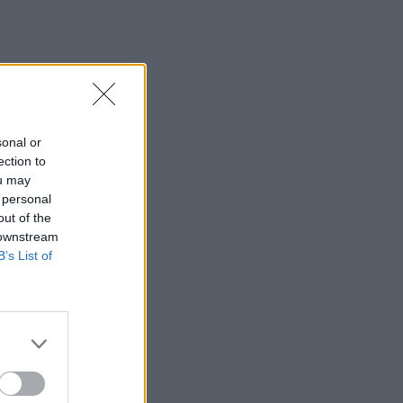
οντρό
υχό
sonal or
ection to
ou may
 personal
out of the
 downstream
B’s List of