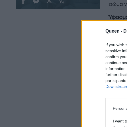
σώμα ν
Ύφασμ
προτείν
Queen -
D
ύφασμ
σου, κά
If you wish 
sensitive in
confirm you
continue se
information 
further disc
participants
Downstream 
Persona
I want t