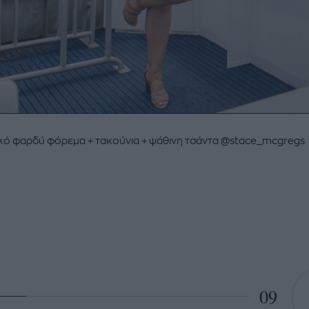
κό φαρδύ φόρεμα + τακούνια + ψάθινη τσάντα @stace_mcgregs
09