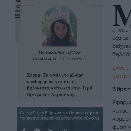
μπορεί
εξαιρε
δείχνει
Majenco's Point of View
Maj
δηλαδή
ΣΑΜΑΝΘΑ ΑΠΟΣΤΟΛΟΠΟΥΛΟΥ
ΣΑΜΑ
Εκρού,
Zappa: Το απόλυτο all-day
Η απόλ
αυτήν 
meeting point για όλους
δροσερ
βρίσκεται κάτω από τον Ιερό
καρπούζ
5 tips 
Βράχο της Ακρόπολης
που θα 
Εφαρμο
καταστ
Curvy Style: 5 tips για να δημιουργήσεις
τα πιο εντυπωσιακά total white σύνολα
κομμάτι
φύση τ