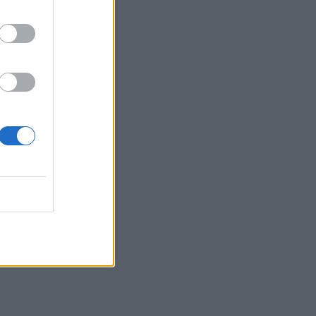
ς και
χο,
 μέσω
ως μέσω
για να
ερικά
ό