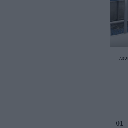
Λευ
01