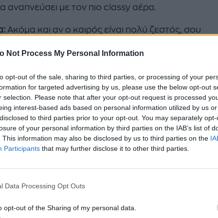
α αναπνεύσει με τον πιο classy αέρα.
α:
Ακόμα και αν ο καιρός είναι πολύ ζεστός, σου
ουμε να δοκιμάσεις και να επιλέξεις ένα λίγο πιο χ
o Not Process My Personal Information
α
. Το λεπτό λευκό ύφασμα θα διαγράψει το εσώρο
τι που καμία δε θέλει να της συμβεί.
to opt-out of the sale, sharing to third parties, or processing of your per
formation for targeted advertising by us, please use the below opt-out s
r selection. Please note that after your opt-out request is processed y
eing interest-based ads based on personal information utilized by us or
disclosed to third parties prior to your opt-out. You may separately opt-
losure of your personal information by third parties on the IAB’s list of
. This information may also be disclosed by us to third parties on the
IA
Participants
that may further disclose it to other third parties.
l Data Processing Opt Outs
o opt-out of the Sharing of my personal data.