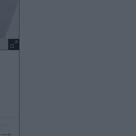
Λευκό πουκάμισο + λευκό τζιν παντελόνι + χρυσο
@ashleygraham