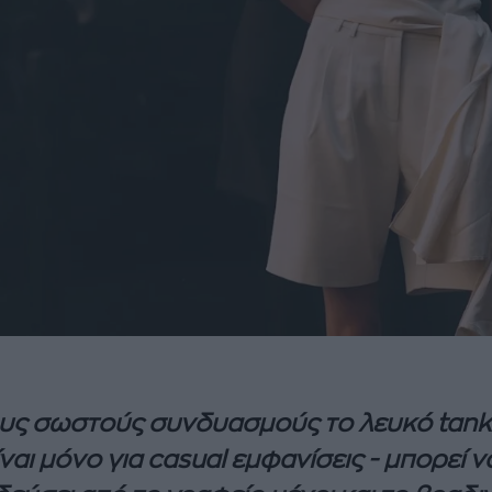
υς σωστούς συνδυασμούς το λευκό tank
ίναι μόνο για casual εμφανίσεις - μπορεί ν