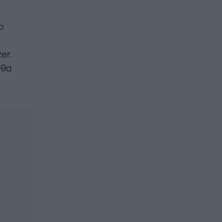
ο
er.
 θα