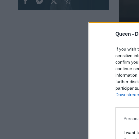
Queen -
D
If you wish 
sensitive in
confirm you
continue se
information 
further disc
participants
Downstream 
Persona
I want t