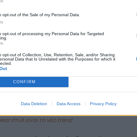
In
o opt-out of the Sale of my Personal Data.
In
to opt-out of processing my Personal Data for Targeted
ing.
In
o opt-out of Collection, Use, Retention, Sale, and/or Sharing
ersonal Data that Is Unrelated with the Purposes for which it
lected.
Out
street style
CONFIRM
ina Valdinoci/launchmetrics.com/spotlight
Data Deletion
Data Access
Privacy Policy
running trainers: Τα sneakers που επαναπροσδιορίζ
ear στυλ είναι το νέο trend