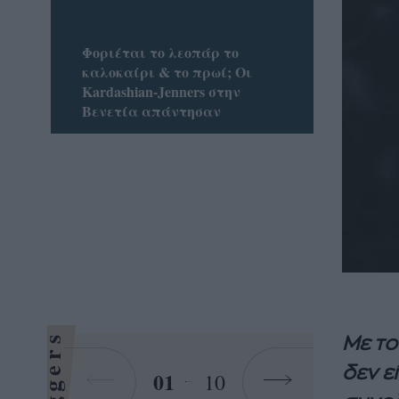
Φοριέται το λεοπάρ το
καλοκαίρι & το πρωί; Οι
Kardashian-Jenners στην
Βενετία απάντησαν
Bloggers
Με το
δεν ε
01
10