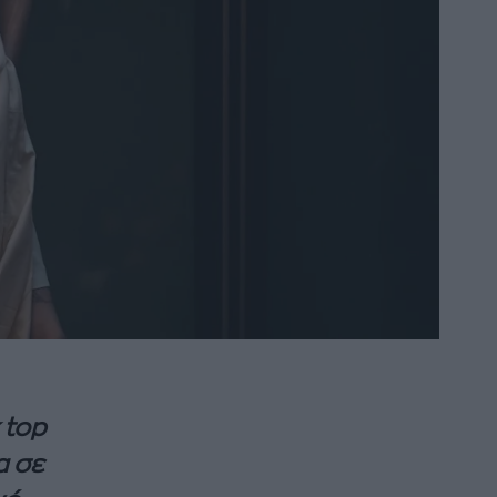
 top
α σε