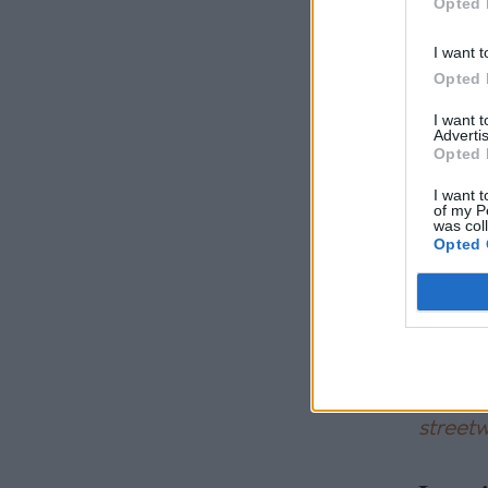
Opted 
I want t
Opted 
I want 
Advertis
Opted 
I want t
of my P
was col
Opted 
Milano, 
Valent
Ρετρό 
streetw