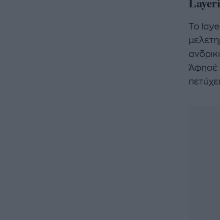
Layer
Το laye
μελετη
ανδρικ
Άφησέ 
πετύχει