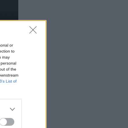
sonal or
ection to
ou may
 personal
out of the
 downstream
B’s List of