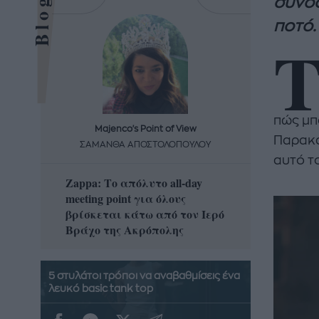
συνοδ
ποτό.
πώς μπο
Majenco's Point of View
Maj
Παρακά
ΣΑΜΑΝΘΑ ΑΠΟΣΤΟΛΟΠΟΥΛΟΥ
ΣΑΜΑ
αυτό τ
Zappa: Το απόλυτο all-day
Η απόλ
meeting point για όλους
δροσερ
βρίσκεται κάτω από τον Ιερό
καρπούζ
Βράχο της Ακρόπολης
που θα 
5 στυλάτοι τρόποι να αναβαθμίσεις ένα
λευκό basic tank top