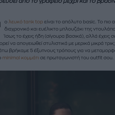
εύσει από το γραφείο μέχρι και το βραδι
Τ
ο
λευκό tank top
είναι το απόλυτο basic. To πιο 
διαχρονικό και ευέλικτο μπλουζάκι της ντουλάπ
Ίσως το έχεις ήδη (σίγουρα βασικά), αλλά έχεις 
ρεί να απογειωθεί στυλιστικά με μερικά μικρά τρικ;
enco's Point of View
A STORY BY KORI
τω βρήκαμε 5 έξυπνους τρόπους για να μεταμορφ
ΝΘΑ ΑΠΟΣΤΟΛΟΠΟΥΛΟΥ
ΔΑΦΝΗ ΚΑΡΑΒΟΚΥΡΗ
ο
minimal κομμάτι
σε πρωταγωνιστή του outfit σου.
υτη καλοκαιρινή
Nτίνα Νικολάου: «Όταν
ή σαλάτα με
έπαθα την πρώτη κρίση
ι, φέτα και φράουλες
πανικού νόμιζα πως θα
λατρέψετε
πεθάνω»