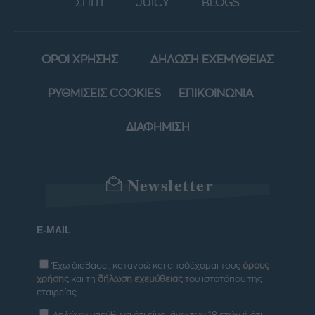
ΣΠΙΤΙ
JUICY
BLOGS
ΟΡΟΙ ΧΡΗΣΗΣ
ΔΗΛΩΣΗ ΕΧΕΜΥΘΕΙΑΣ
ΡΥΘΜΙΣΕΙΣ COOKIES
ΕΠΙΚΟΙΝΩΝΙΑ
ΔΙΑΦΗΜΙΣΗ
Newsletter
Έχω διαβάσει, κατανοώ και αποδέχομαι τους
όρους
χρήσης
και τη
δήλωση εχεμύθειας
του ιστοτόπου της
εταιρείας
Δηλώνω υπεύθυνα ότι είμαι άνω των 18 ετών ή ότι