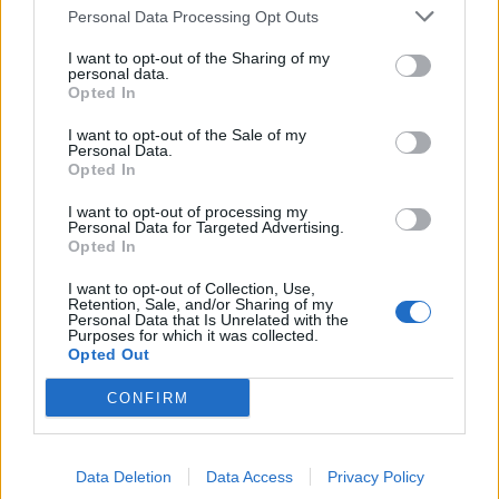
Personal Data Processing Opt Outs
I want to opt-out of the Sharing of my
personal data.
Opted In
Είτε προτιμάς μίνι, μίντι ή μάξι μήκος, υπάρχει
festive φόρεμα για κάθε στυλ και
I want to opt-out of the Sale of my
Personal Data.
σωματότυπο. Τα εφαρμοστά φορέματα
Opted In
αναδεικνύουν τη σιλουέτα, ενώ τα Α-line και
I want to opt-out of processing my
τα φορέματα με ζώνη στη μέση προσφέρουν
Personal Data for Targeted Advertising.
Opted In
άνεση και θηλυκότητα. Τα φορέματα με
ανοιχτή πλάτη, έναν ώμο ή διακριτικά cut-outs
I want to opt-out of Collection, Use,
Retention, Sale, and/or Sharing of my
δίνουν μια πιο fashion-forward πινελιά. Δες
Personal Data that Is Unrelated with the
Purposes for which it was collected.
παρακάτω τα αγαπημένα μας:
Opted Out
CONFIRM
Data Deletion
Data Access
Privacy Policy