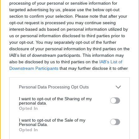
processing of your personal or sensitive information for
Οι άνθρωποι που είναι γονείς στην Ουκρανία
targeted advertising by us, please use the below opt-out
section to confirm your selection. Please note that after your
εξηγούν πως αυτή τη στιγμή ζουν το διπλό
opt-out request is processed you may continue seeing
δράμα της επιβίωσης αλλά και να
interest-based ads based on personal information utilized by
προσπαθούν να δώσουν στα παιδιά τους να
us or personal information disclosed to third parties prior to
your opt-out. You may separately opt-out of the further
καταλάβουν τι ακριβώς συμβαίνει, πώς θα τα
disclosure of your personal information by third parties on the
κάνουν να μην φοβούνται. Τα παιδιά
IAB’s list of downstream participants. This information may
προσπαθούν να καταλάβουν όπως λένε οι
also be disclosed by us to third parties on the
IAB’s List of
Downstream Participants
that may further disclose it to other
γονείς το πώς μπορούν να βοηθήσουν ενώ
third parties.
συγκλονιστικές είναι οι εικόνες των
οικογενειών που μετακινούνται από περιοχή
Personal Data Processing Opt Outs
σε περιοχή με μωρά στα χέρια.
I want to opt-out of the Sharing of my
personal data.
Opted In
I want to opt-out of the Sale of my
Personal Data.
Opted In