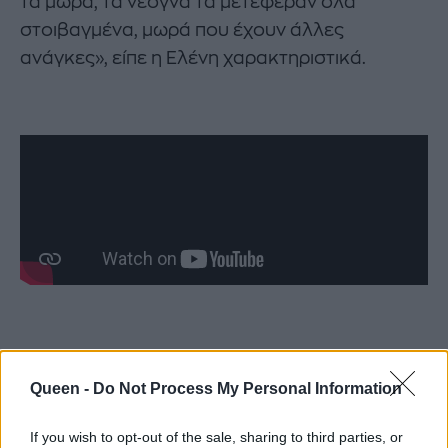
τα μωρά, τα νεογνά τα μετέφεραν όλα
στοιβαγμένα, μωρά που έχουν άλλες
ανάγκες», είπε η Ελένη χαρακτηριστικά.
Τα παιδιά βρέθηκαν στο επίκεντρο
Queen -
Do Not Process My Personal Information
και πριν το ξεκίνημα της εισβολής.
If you wish to opt-out of the sale, sharing to third parties, or