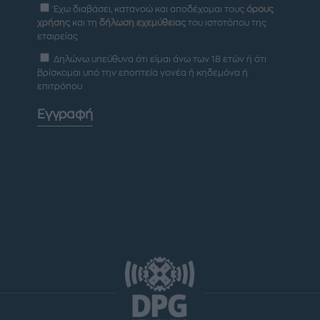
Έχω διαβάσει, κατανοώ και αποδέχομαι τους
όρους
χρήσης
και τη
δήλωση εχεμύθειας
του ιστοτόπου της
εταιρείας
Δηλώνω υπεύθυνα ότι είμαι άνω των 18 ετών ή ότι
βρίσκομαι υπό την εποπτεία γονέα ή κηδεμόνα ή
επιτρόπου
Εγγραφή