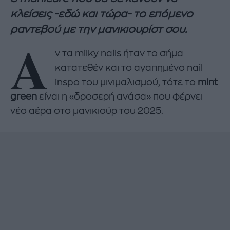
κλείσεις -εδώ και τώρα- το επόμενο
ραντεβού με την μανικιουρίστ σου.
Α
ν τα milky nails ήταν το σήμα
κατατεθέν και το αγαπημένο nail
inspo του μινιμαλισμού, τότε το
mint
green
είναι η «δροσερή ανάσα» που φέρνει
νέο αέρα στο μανικιούρ του 2025.