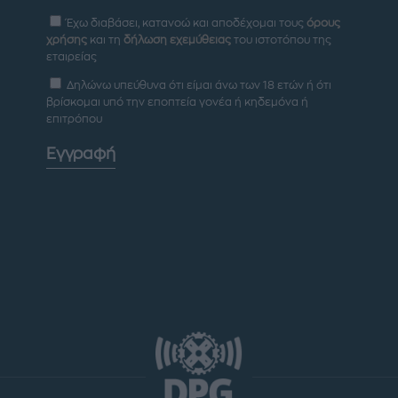
Έχω διαβάσει, κατανοώ και αποδέχομαι τους
όρους
χρήσης
και τη
δήλωση εχεμύθειας
του ιστοτόπου της
εταιρείας
Δηλώνω υπεύθυνα ότι είμαι άνω των 18 ετών ή ότι
βρίσκομαι υπό την εποπτεία γονέα ή κηδεμόνα ή
επιτρόπου
Εγγραφή