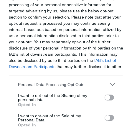
processing of your personal or sensitive information for
targeted advertising by us, please use the below opt-out
section to confirm your selection. Please note that after your
opt-out request is processed you may continue seeing
interest-based ads based on personal information utilized by
us or personal information disclosed to third parties prior to
your opt-out. You may separately opt-out of the further
disclosure of your personal information by third parties on the
IAB’s list of downstream participants. This information may
also be disclosed by us to third parties on the
IAB’s List of
Downstream Participants
that may further disclose it to other
third parties.
@phoebesummernails
Personal Data Processing Opt Outs
I want to opt-out of the Sharing of my
Αντί για την κλασική λευκή γραμμή του
personal data.
Opted In
γαλλικού επίλεξε ένα ombré mint green
effect.
I want to opt-out of the Sale of my
Personal Data.
Opted In