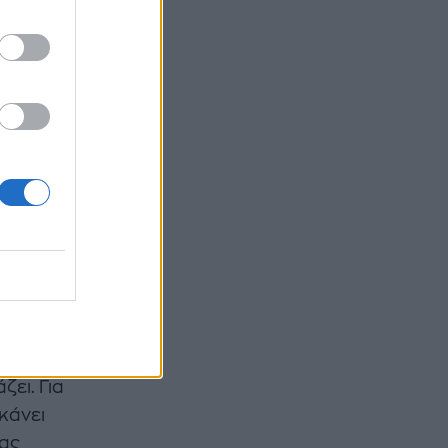
 trend.
ζει. Για
κάνει
τας