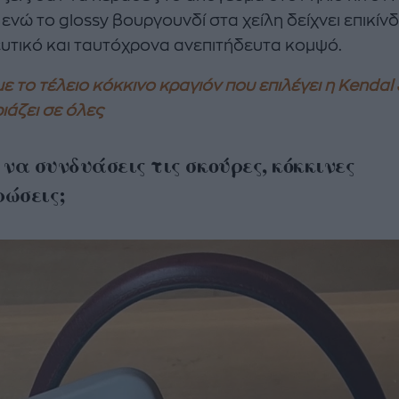
 ενώ το glossy βουργουνδί στα χείλη δείχνει επικίν
υτικό και ταυτόχρονα ανεπιτήδευτα κομψό.
ε το τέλειο κόκκινο κραγιόν που επιλέγει η Kendal
ριάζει σε όλες
 να συνδυάσεις τις σκούρες, κόκκινες
ώσεις;