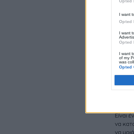
Opted 
I want t
Opted 
I want 
Advertis
Opted 
I want t
of my P
was col
Opted 
@jesshu
Είναι σ
φρουτέ
Είναι έ
να κατ
να μοι