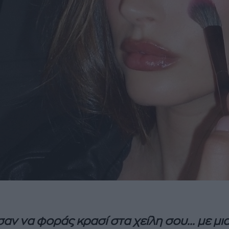
 σαν να φοράς κρασί στα χείλη σου... με μι