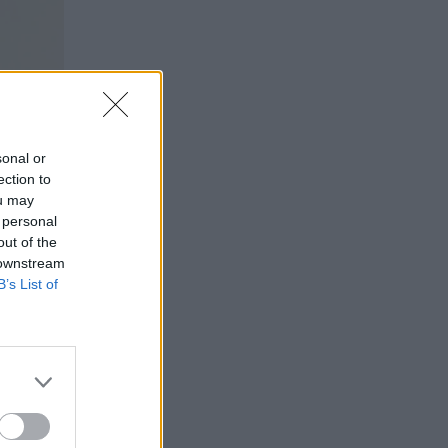
sonal or
ection to
ou may
 personal
out of the
 downstream
B’s List of