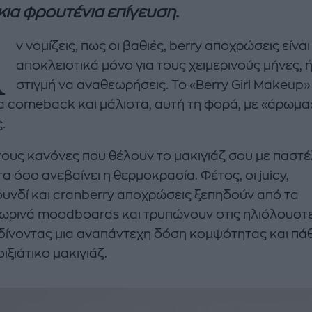
ια φρουτένια επίγευση.
Α
ν νομίζεις, πως οι βαθιές, berry αποχρώσεις είναι
αποκλειστικά μόνο για τους χειμερινούς μήνες, 
στιγμή να αναθεωρήσεις. Το «Berry Girl Makeup»
α comeback και μάλιστα, αυτή τη φορά, με «άρωμα
.
τους κανόνες που θέλουν το μακιγιάζ σου με παστέ
enco's Point of View
A STORY BY KORI
 όσο ανεβαίνει η θερμοκρασία. Φέτος, οι juicy,
ΝΘΑ ΑΠΟΣΤΟΛΟΠΟΥΛΟΥ
ΔΑΦΝΗ ΚΑΡΑΒΟΚΥΡΗ
υνδί και cranberry αποχρώσεις ξεπηδούν από τα
υτη καλοκαιρινή
Nτίνα Νικολάου: «Όταν
ωρινά moodboards και τρυπώνουν στις ηλιόλουστ
ή σαλάτα με
έπαθα την πρώτη κρίση
 δίνοντας μια αναπάντεχη δόση κομψότητας και πά
ι, φέτα και φράουλες
πανικού νόμιζα πως θα
ιξιάτικο μακιγιάζ.
λατρέψετε
πεθάνω»