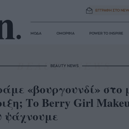
ΕΓΓΡΑΦΗ ΣΤΟ
NEW
ΜΟΔΑ
ΟΜΟΡΦΙΑ
POWER TO INSPIRE
BEAUTY NEWS
ράμε «βουργουνδί» στο 
ιξη; Το Berry Girl Mak
υ ψάχνουμε