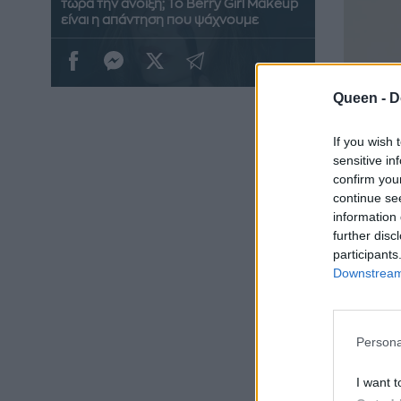
τώρα την άνοιξη; Το Berry Girl Makeup
είναι η απάντηση που ψάχνουμε
Queen -
D
If you wish 
sensitive in
confirm you
continue se
information 
further disc
participants
Downstream 
Persona
I want t