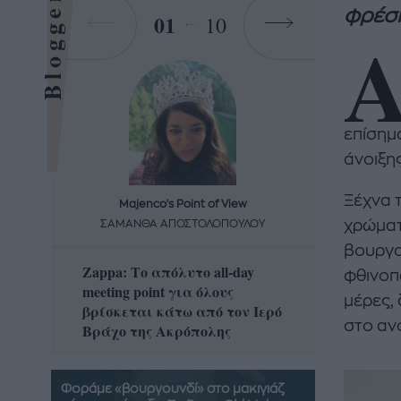
Bloggers
φρέσκ
01
10
επίσημ
άνοιξης
Ξέχνα 
Majenco's Point of View
Maj
χρώματα
ΣΑΜΑΝΘΑ ΑΠΟΣΤΟΛΟΠΟΥΛΟΥ
ΣΑΜΑ
βουργο
Zappa: Το απόλυτο all-day
Η απόλ
φθινοπ
meeting point για όλους
δροσερ
μέρες,
βρίσκεται κάτω από τον Ιερό
καρπούζ
στο ανο
Βράχο της Ακρόπολης
που θα 
Φοράμε «βουργουνδί» στο μακιγιάζ