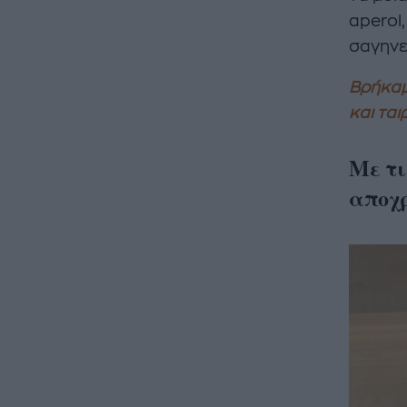
aperol,
σαγηνε
Βρήκαμ
και ται
Με τι
αποχρ