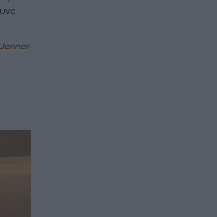
δυνα
 Jenner