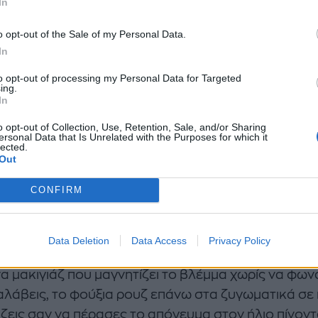
In
o opt-out of the Sale of my Personal Data.
In
to opt-out of processing my Personal Data for Targeted
ing.
In
o opt-out of Collection, Use, Retention, Sale, and/or Sharing
ersonal Data that Is Unrelated with the Purposes for which it
lected.
Out
nt2
CONFIRM
αν να φοράς κρασί στα χείλη σου... με μια φρέσκια
Data Deletion
Data Access
Privacy Policy
νια επίγευση.
Το
«Berry Girl look»
δεν είναι απλά ένα
να μακιγιάζ που μαγνητίζει το βλέμμα χωρίς να φωνά
αλάβεις, το φούξια ρουζ επάνω στα ζυγωματικά σε 
άζεις σαν να πέρασες το απόγευμα στον ήλιο πίνον