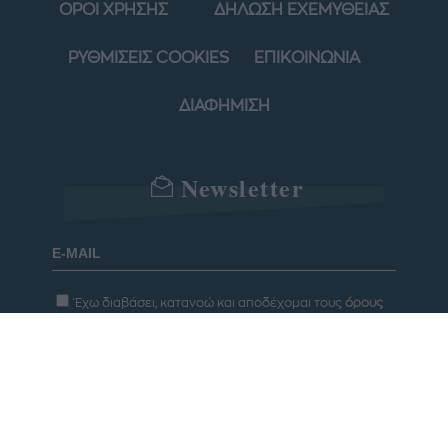
ΟΡΟΙ ΧΡΗΣΗΣ
ΔΗΛΩΣΗ ΕΧΕΜΥΘΕΙΑΣ
ΡΥΘΜΙΣΕΙΣ COOKIES
ΕΠΙΚΟΙΝΩΝΙΑ
ΔΙΑΦΗΜΙΣΗ
Newsletter
Έχω διαβάσει, κατανοώ και αποδέχομαι τους
όρους
χρήσης
και τη
δήλωση εχεμύθειας
του ιστοτόπου της
εταιρείας
Δηλώνω υπεύθυνα ότι είμαι άνω των 18 ετών ή ότι
βρίσκομαι υπό την εποπτεία γονέα ή κηδεμόνα ή
επιτρόπου