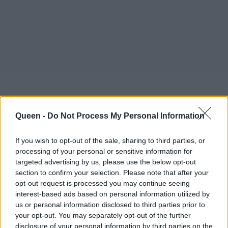
Queen -
Do Not Process My Personal Information
If you wish to opt-out of the sale, sharing to third parties, or
Είσαι έτοιμη να κρατήσεις
processing of your personal or sensitive information for
targeted advertising by us, please use the below opt-out
σημειώσεις; Γιατί έρχεται το πιο
section to confirm your selection. Please note that after your
νόστιμο beauty boost!
opt-out request is processed you may continue seeing
interest-based ads based on personal information utilized by
us or personal information disclosed to third parties prior to
Διατροφή για Υγιές Δέρμα:
your opt-out. You may separately opt-out of the further
disclosure of your personal information by third parties on the