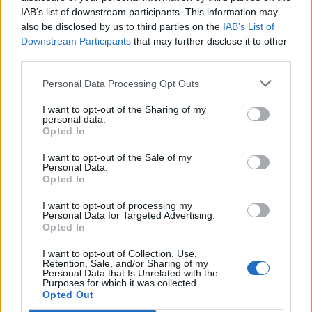
IAB’s list of downstream participants. This information may
also be disclosed by us to third parties on the
IAB’s List of
https://www.instagram.com/p/DG2E6mWSJu-
Downstream Participants
that may further disclose it to other
/
third parties.
1. Ωμέγα-3 λιπαρά οξέα για ενυδατωμένο,
Personal Data Processing Opt Outs
ελαστικό δέρμα:
I want to opt-out of the Sharing of my
personal data.
Opted In
Καταναλώστε
λιπαρά ψάρια
όπως ο σολομός
και το σκουμπρί καθώς και φυτικές πηγές
I want to opt-out of the Sale of my
Personal Data.
όπως ο
λιναρόσπορος
και τα
καρύδια.
Τα
Opted In
ωμέγα-3
μειώνουν τις φλεγμονές κα
I want to opt-out of processing my
ενισχύουν τον λιπιδικό φραγμό της
Personal Data for Targeted Advertising.
Opted In
επιδερμίδας, βοηθώντας το δέρμα να
παραμένει απαλό και ελαστικό.​
I want to opt-out of Collection, Use,
Retention, Sale, and/or Sharing of my
Personal Data that Is Unrelated with the
2. Υγιή λιπαρά και βιταμίνη E για δέρμα που
Purposes for which it was collected.
Opted Out
ακτινοβολεί: