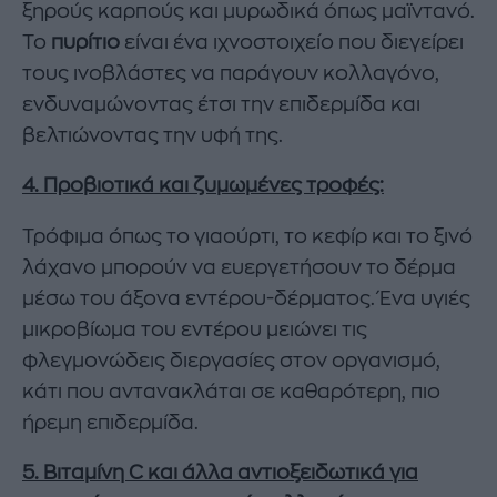
ξηρούς καρπούς και μυρωδικά όπως μαϊντανό.
Το
πυρίτιο
είναι ένα ιχνοστοιχείο που διεγείρει
τους ινοβλάστες να παράγουν κολλαγόνο,
ενδυναμώνοντας έτσι την επιδερμίδα και
βελτιώνοντας την υφή της​.
4. Προβιοτικά και ζυμωμένες τροφές:
Τρόφιμα όπως το γιαούρτι, το κεφίρ και το ξινό
λάχανο μπορούν να ευεργετήσουν το δέρμα
μέσω του άξονα εντέρου-δέρματος. Ένα υγιές
μικροβίωμα του εντέρου μειώνει τις
φλεγμονώδεις διεργασίες στον οργανισμό,
κάτι που αντανακλάται σε καθαρότερη, πιο
ήρεμη επιδερμίδα.
5. Βιταμίνη C και άλλα αντιοξειδωτικά για