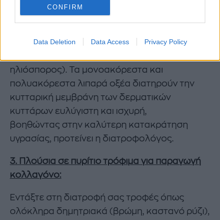
CONFIRM
Ενσωματώστε στη διατροφή σας καλές πηγές
λιπαρών, όπως το έξτρα παρθένο ελαιόλαδο,
Data Deletion
Data Access
Privacy Policy
το αβοκάντο, οι ξηροί καρποί (αμύγδαλα,
καρύδια) και οι σπόροι (λιναρόσπορος,
ηλιόσπορος). Τα μονοακόρεστα και
πολυακόρεστα λιπαρά οξέα διατηρούν την
κυτταρική μεμβράνη των δερματικών
κυττάρων ευλύγιστη και ισχυρή,
βοηθώντας στην καλύτερη κατακράτηση
υγρασίας, προτείνει η διατροφολόγος.
3. Πλούσια σε πυρίτιο τρόφιμα για παραγωγή
κολλαγόνο:
Εντάξτε στη διατροφή σας τροφές όπως
ολόκληρα δημητριακά (βρώμη, καστανό ρύζι),