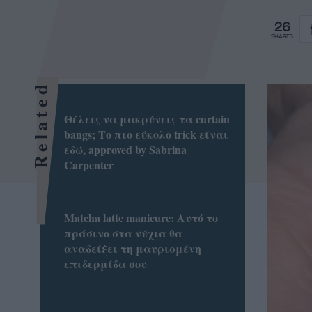
26
SHARES
Related
Θέλεις να μακρύνεις τα curtain
bangs; Το πιο εύκολο trick είναι
εδώ, approved by Sabrina
Carpenter
Matcha latte manicure: Αυτό το
πράσινο στα νύχια θα
αναδείξει τη μαυρισμένη
επιδερμίδα σου