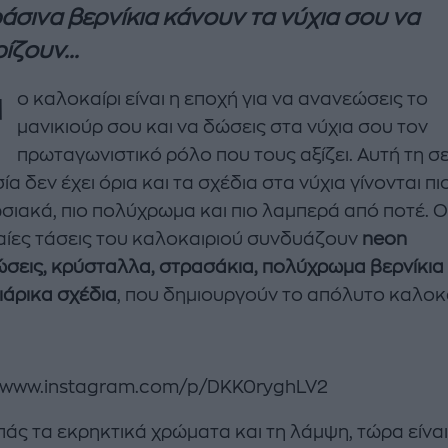
ράσινα βερνίκια κάνουν τα νύχια σου να
ίζουν...
Τ
ο καλοκαίρι είναι η εποχή για να ανανεώσεις το
μανικιούρ σου και να δώσεις στα νύχια σου τον
πρωταγωνιστικό ρόλο που τους αξίζει. Αυτή τη σε
α δεν έχει όρια και τα σχέδια στα νύχια γίνονται πι
σιακά, πιο πολύχρωμα και πιο λαμπερά από ποτέ. Ο
enco's Point of View
A STORY BY KORI
ίες τάσεις του καλοκαιριού συνδυάζουν
neon
ΝΘΑ ΑΠΟΣΤΟΛΟΠΟΥΛΟΥ
ΔΑΦΝΗ ΚΑΡΑΒΟΚΥΡΗ
σεις, κρύσταλλα, στρασάκια, πολύχρωμα βερνίκια 
ιάρικα σχέδια
, που δημιουργούν το απόλυτο καλοκ
υτη καλοκαιρινή
Nτίνα Νικολάου: «Όταν
ή σαλάτα με
έπαθα την πρώτη κρίση
ι, φέτα και φράουλες
πανικού νόμιζα πως θα
λατρέψετε
πεθάνω»
//www.instagram.com/p/DKK0ryghLV2
πάς τα εκρηκτικά χρώματα και τη λάμψη, τώρα είναι