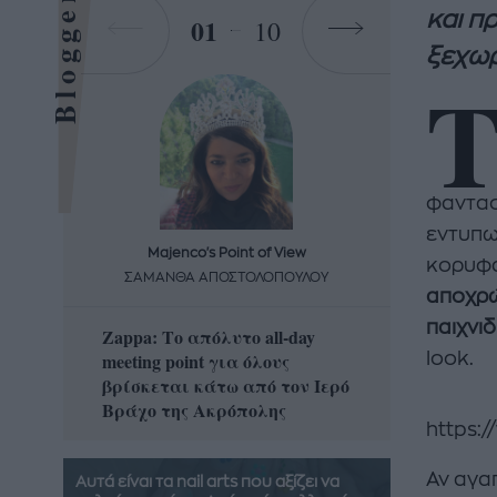
Bloggers
και π
01
10
ξεχωρ
φαντασί
εντυπω
Majenco's Point of View
Maj
κορυφα
ΣΑΜΑΝΘΑ ΑΠΟΣΤΟΛΟΠΟΥΛΟΥ
ΣΑΜΑ
αποχρώ
παιχνιδ
Zappa: Το απόλυτο all-day
Η απόλ
meeting point για όλους
look.
δροσερ
βρίσκεται κάτω από τον Ιερό
καρπούζ
Βράχο της Ακρόπολης
που θα 
https:
Αν αγα
Αυτά είναι τα nail arts που αξίζει να