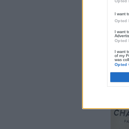
Opted 
Butte
I want t
Opted 
I want 
Advertis
Opted 
I want t
of my P
was col
Opted 