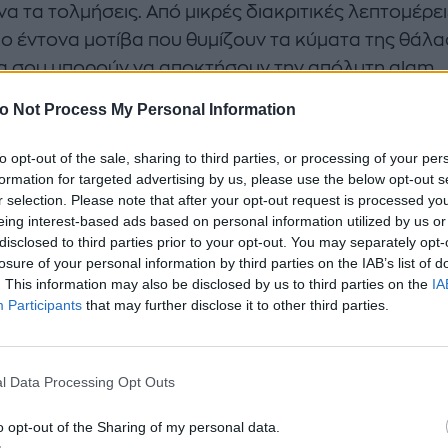
να τα τολμήσεις. Από μικρές διακριτικές λεπτομέρε
πιο έντονα μοτίβα που θυμίζουν τα κύματα της θάλ
ια σου μπορούν να αποκτήσουν την απόλυτη glam
η.
Παστέλ κίτρινα, έντονα φούξια, φλογερά πορτοκα
o Not Process My Personal Information
α βερνίκια
κάνουν τα νύχια σου να ξεχωρίζουν... Τα f
δεν λείπουν ποτέ από τα καλοκαιρινά nail trends, 
to opt-out of the sale, sharing to third parties, or processing of your per
formation for targeted advertising by us, please use the below opt-out s
ο καλοκαίρι βλέπεις συνδυασμούς με παστέλ ή έντ
r selection. Please note that after your opt-out request is processed y
α, τα οποία δίνουν μία πιο ρομαντική και girly διάθε
eing interest-based ads based on personal information utilized by us or
ούρ σου.
disclosed to third parties prior to your opt-out. You may separately opt-
losure of your personal information by third parties on the IAB’s list of
τεσαι να δοκιμάσεις κάτι διαφορετικό, τώρα είναι 
. This information may also be disclosed by us to third parties on the
IA
Participants
that may further disclose it to other third parties.
η στιγμή. Άλλωστε, το καλοκαίρι είναι για να τολμά
τίζεσαι και να λάμπεις και τα νύχια σου δεν πρέπει
εκτός παιχνιδιού!
l Data Processing Opt Outs
latte manicure: Αυτό το πράσινο στα νύχια θα αναδ
o opt-out of the Sharing of my personal data.
ρισμένη επιδερμίδα σου