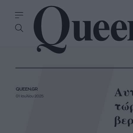
Αυτ
QUEEN.GR
01 Ιουλίου 2025
τώ
βε