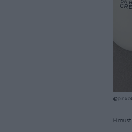
@pinkob
Η must