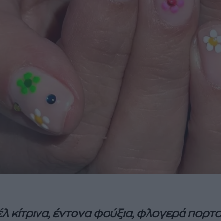
λ κίτρινα, έντονα φούξια, φλογερά πορτο