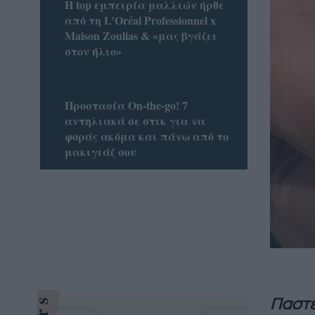
Η top εμπειρία μαλλιών ήρθε
από τη L’Oréal Professionnel x
Maison Zoulias & «μας βγάζει
στον ήλιο»
Προστασία On-the-go! 7
αντηλιακά σε στικ για να
φοράς ακόμα και πάνω από το
μακιγιάζ σου
Παστέ