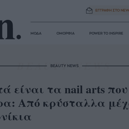
ΕΓΓΡΑΦΗ ΣΤΟ
NEW
ΜΟΔΑ
ΟΜΟΡΦΙΑ
POWER TO INSPIRE
BEAUTY NEWS
ά είναι τα nail arts πο
ρα: Από κρύσταλλα μέ
ρνίκια