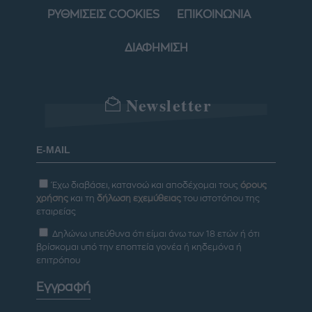
ΡΥΘΜΙΣΕΙΣ COOKIES
ΕΠΙΚΟΙΝΩΝΙΑ
ΔΙΑΦΗΜΙΣΗ
Newsletter
Έχω διαβάσει, κατανοώ και αποδέχομαι τους
όρους
χρήσης
και τη
δήλωση εχεμύθειας
του ιστοτόπου της
εταιρείας
Δηλώνω υπεύθυνα ότι είμαι άνω των 18 ετών ή ότι
βρίσκομαι υπό την εποπτεία γονέα ή κηδεμόνα ή
επιτρόπου
Εγγραφή