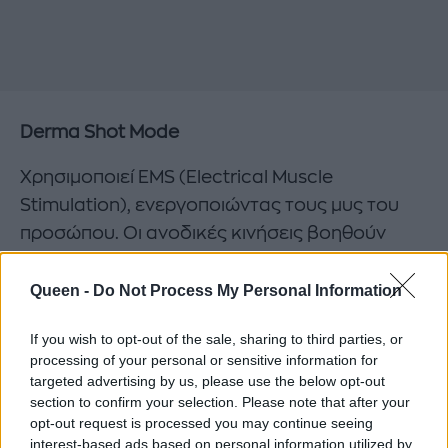
Derma Shot Mode
Χρησιμοποιεί EMS (Electrical Muscle
Stimulation), ενεργοποιώντας τους μυς του
προσώπου. Οι ανοδικές κινήσεις βοηθούν
ώστε το περίγραμμα να δείχνει πιο
ανορθωμένο και σμιλεμένο αμέσως μετά τη
Queen -
Do Not Process My Personal Information
χρήση.
If you wish to opt-out of the sale, sharing to third parties, or
processing of your personal or sensitive information for
Air Shot Mode
targeted advertising by us, please use the below opt-out
section to confirm your selection. Please note that after your
Πρόκειται για μία από τις πιο ιδιαίτερες
opt-out request is processed you may continue seeing
λειτουργίες της συσκευής. Οι ηλεκτρικοί
interest-based ads based on personal information utilized by