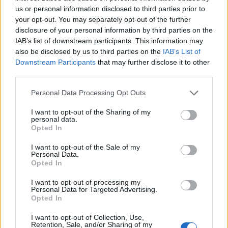
παλμοί δημιουργούν μια αίσθηση
us or personal information disclosed to third parties prior to
your opt-out. You may separately opt-out of the further
μικροσκοπικών «τσιμπημάτων»,
disclosure of your personal information by third parties on the
προσφέροντας ήπια απολέπιση και
IAB’s list of downstream participants. This information may
συμβάλλοντας στη βελτίωση της υφής της
also be disclosed by us to third parties on the
IAB’s List of
Downstream Participants
that may further disclose it to other
επιδερμίδας και της όψης των πόρων.
third parties.
Microcurrent Mode
Personal Data Processing Opt Outs
Η τεχνολογία μικρορευμάτων διεγείρει τους
I want to opt-out of the Sharing of my
personal data.
μυς του προσώπου, προσφέροντας
Opted In
προσωρινό lifting effect και πιο λεία όψη στις
I want to opt-out of the Sale of my
Personal Data.
λεπτές γραμμές.
Opted In
LED Light Therapy
I want to opt-out of processing my
Personal Data for Targeted Advertising.
Opted In
Όλες οι λειτουργίες συνοδεύονται από
θεραπεία LED με διαφορετικά χρώματα
I want to opt-out of Collection, Use,
Retention, Sale, and/or Sharing of my