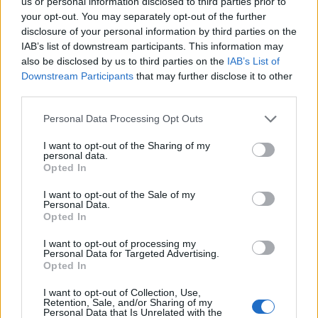
us or personal information disclosed to third parties prior to
your opt-out. You may separately opt-out of the further
disclosure of your personal information by third parties on the
Χαρίζει πειθαρχία στα ατίθασα μαλλιά που…
IAB’s list of downstream participants. This information may
απλά δεν υπακούν σε άλλες μεθόδους και
also be disclosed by us to third parties on the
IAB’s List of
Downstream Participants
that may further disclose it to other
είναι το τέλειο εργαλείο για να φτιάξεις τα πιο
third parties.
επιμελώς ατημέλητα ή αυστηρά σινιόν. Γιατί;
Γιατί χαρίζει στην τρίχα το κράτημα και την
Personal Data Processing Opt Outs
υφή που χρειάζεται για να πετύχουν αυτά τα
I want to opt-out of the Sharing of my
personal data.
χτενίσματα και παράλληλα τέλειο όγκο! Για να
Opted In
δεις ακόμα περισσότερα tutorials δεν έχεις
I want to opt-out of the Sale of my
παρά να επισκεφθείς το κανάλι της
Klorane
Personal Data.
Opted In
Greece στο Youtube.
I want to opt-out of processing my
Personal Data for Targeted Advertising.
Opted In
I want to opt-out of Collection, Use,
Retention, Sale, and/or Sharing of my
Personal Data that Is Unrelated with the