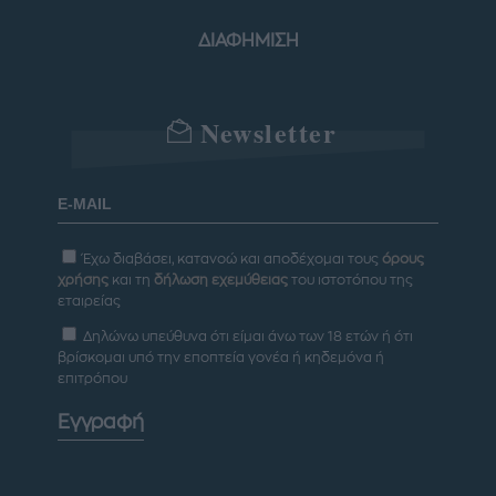
ΔΙΑΦΗΜΙΣΗ
Newsletter
Έχω διαβάσει, κατανοώ και αποδέχομαι τους
όρους
χρήσης
και τη
δήλωση εχεμύθειας
του ιστοτόπου της
εταιρείας
Δηλώνω υπεύθυνα ότι είμαι άνω των 18 ετών ή ότι
βρίσκομαι υπό την εποπτεία γονέα ή κηδεμόνα ή
επιτρόπου
Εγγραφή