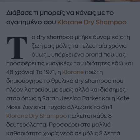
Διάβασε τι μπορείς να κάνεις με το
αγαπημένο σου
Klorane Dry Shampoo
Τ
ο dry shampoo μπήκε δυναμικά στη
ζωή μας μόλις τα τελευταία χρόνια
όμως… υπάρχει ένα brand που μας
προσφέρει τις «μαγικές» του ιδιότητες εδώ και
48 χρόνια! Το 1971, η
Klorane
πρώτη
δημιούργησε το θρυλικό dry shampoo που
πλέον λατρεύουμε εμείς αλλά και διάσημες
σταρ όπως η Sarah Jessica Parker και η Kate
Moss! Δεν είναι τυχαίο άλλωστε το ότι 1
Klorane Dry Shampoo
πωλείται κάθε 8
δευτερόλεπτα! Προσφέρει στα μαλλιά
καθαριότητα χωρίς νερό σε μόλις 2 λεπτά