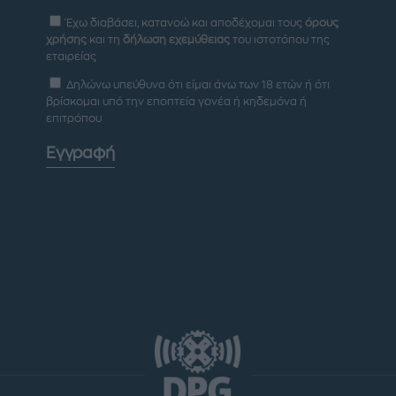
Έχω διαβάσει, κατανοώ και αποδέχομαι τους
όρους
χρήσης
και τη
δήλωση εχεμύθειας
του ιστοτόπου της
εταιρείας
Δηλώνω υπεύθυνα ότι είμαι άνω των 18 ετών ή ότι
βρίσκομαι υπό την εποπτεία γονέα ή κηδεμόνα ή
επιτρόπου
Εγγραφή