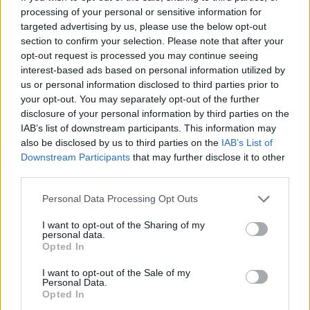
processing of your personal or sensitive information for
targeted advertising by us, please use the below opt-out
section to confirm your selection. Please note that after your
opt-out request is processed you may continue seeing
interest-based ads based on personal information utilized by
us or personal information disclosed to third parties prior to
your opt-out. You may separately opt-out of the further
disclosure of your personal information by third parties on the
IAB’s list of downstream participants. This information may
also be disclosed by us to third parties on the
IAB’s List of
Downstream Participants
that may further disclose it to other
third parties.
Καθάρισε το
Personal Data Processing Opt Outs
"Φυσική συνταγή"
πρόσωπο και τα
για τα ξηρά μαλλιά
I want to opt-out of the Sharing of my
μάτια σου με το πιο
personal data.
Opted In
απαλό ανθόνερο!
I want to opt-out of the Sale of my
Personal Data.
Opted In