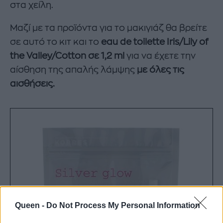
στα χείλη.
Μαζί με τα προϊόντα για το μακιγιάζ θα βρείτε
σε αυτό το κιτ και το
eau de toilette Iris/Lily of
the Valley/Cotton σε 1,2 ml
για να έχετε την
αίσθηση της απαλής λάμψης
με όλες τις
αισθήσεις.
Queen -
Do Not Process My Personal Information