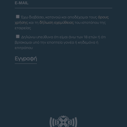
Έχω διαβάσει, κατανοώ και αποδέχομαι τους
όρους
χρήσης
και τη
δήλωση εχεμύθειας
του ιστοτόπου της
εταιρείας
Δηλώνω υπεύθυνα ότι είμαι άνω των 18 ετών ή ότι
βρίσκομαι υπό την εποπτεία γονέα ή κηδεμόνα ή
επιτρόπου
Εγγραφή