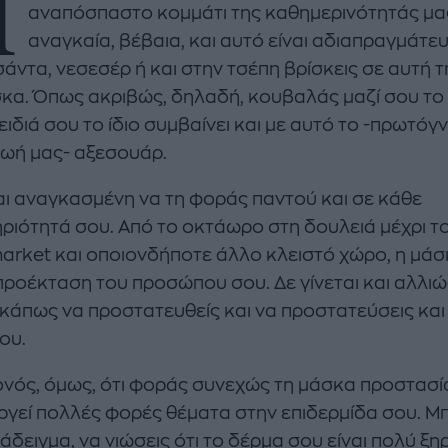
Η
αναπόσπαστο κομμάτι της καθημερινότητάς μας
αναγκαία, βέβαια, και αυτό είναι αδιαπραγμάτευ
σάντα, νεσεσέρ ή και στην τσέπη βρίσκεις σε αυτή 
σκα. Όπως ακριβώς, δηλαδή, κουβαλάς μαζί σου το
ειδιά σου το ίδιο συμβαίνει και με αυτό το -πρωτό
 ζωή μας- αξεσουάρ.
enco's Point of View
A STORY BY KORI
σαι αναγκασμένη να τη φοράς παντού και σε κάθε
ΝΘΑ ΑΠΟΣΤΟΛΟΠΟΥΛΟΥ
ΔΑΦΝΗ ΚΑΡΑΒΟΚΥΡΗ
ριότητά σου. Από το οκτάωρο στη δουλειά μέχρι τ
υτη καλοκαιρινή
Nτίνα Νικολάου: «Όταν
arket και οποιονδήποτε άλλο κλειστό χώρο, η μάσ
ή σαλάτα με
έπαθα την πρώτη κρίση
 προέκταση του προσώπου σου. Δε γίνεται και αλλιώ
ι, φέτα και φράουλες
πανικού νόμιζα πως θα
 κάπως να προστατευθείς και να προστατεύσεις και
λατρέψετε
πεθάνω»
ου.
ονός, όμως, ότι φοράς συνεχώς τη μάσκα προστασί
ργεί πολλές φορές θέματα στην επιδερμίδα σου. Μπ
άδειγμα, να νιώσεις ότι το δέρμα σου είναι πολύ ξη