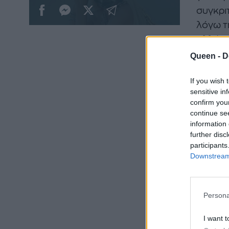
συγκρι
λόγω τ
αλλά κα
χρονικ
Queen -
D
ανακου
If you wish 
ομορφι
sensitive in
confirm you
continue se
information 
further disc
participants
Downstream 
Persona
I want t