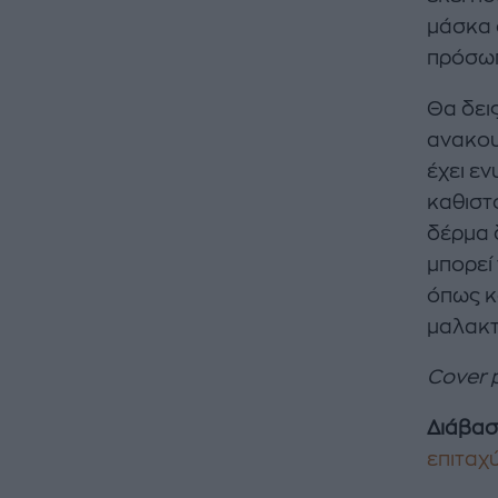
μάσκα 
πρόσωπ
Θα δεις
ανακου
έχει εν
καθιστ
δέρμα 
μπορεί
όπως κα
μαλακτι
Cover 
Διάβασ
επιταχ