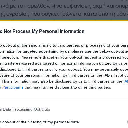
τικά με το παρελθόν. Ή να εμφανίσεις ακμή και σπυ
ης υγρασίας που συγκεντρώνεται κάτω από τη μάσ
ι από την τριβή. Αυτό σημαίνει ότι πρέπει ανά τακτ
ά διαστήματα να περιποιείσαι το πρόσωπο και να το
o Not Process My Personal Information
φίζεις. Πώς θα το κάνεις αυτό; Με την τέλεια DIY 
to opt-out of the sale, sharing to third parties, or processing of your per
άς, που σου προτείνουμε παρακάτω.
formation for targeted advertising by us, please use the below opt-out s
r selection. Please note that after your opt-out request is processed y
eing interest-based ads based on personal information utilized by us or
disclosed to third parties prior to your opt-out. You may separately opt-
losure of your personal information by third parties on the IAB’s list of
. This information may also be disclosed by us to third parties on the
IA
Participants
that may further disclose it to other third parties.
l Data Processing Opt Outs
o opt-out of the Sharing of my personal data.