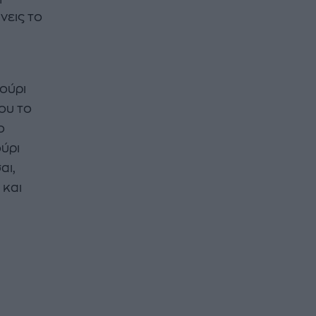
νεις το
γούρι
ου το
ο
ύρι
αι,
 και