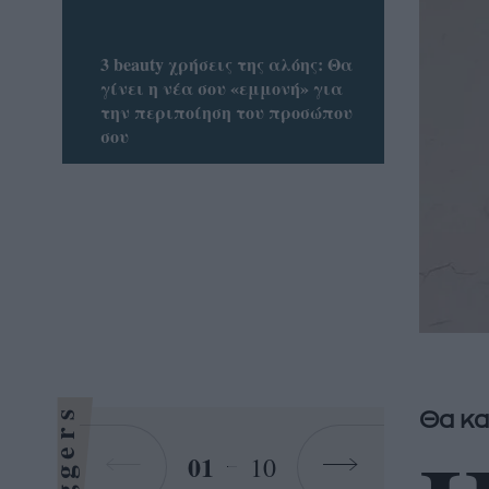
3 beauty χρήσεις της αλόης: Θα
γίνει η νέα σου «εμμονή» για
την περιποίηση του προσώπου
σου
Bloggers
Θα κα
01
10