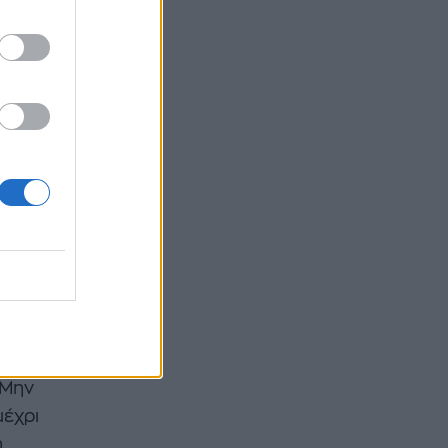
ξε το
ώρα το
 Μην
μέχρι
η