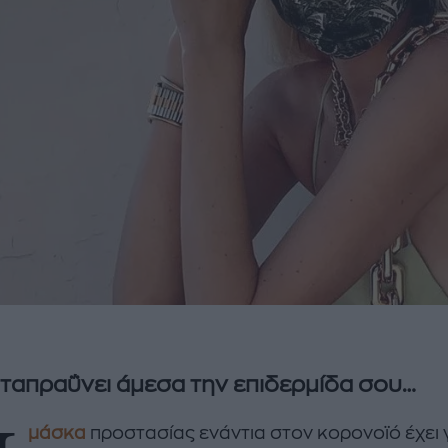
ταπραΰνει άμεσα την επιδερμίδα σου…
μάσκα
προστασίας ενάντια στον κορονοϊό έχει γ