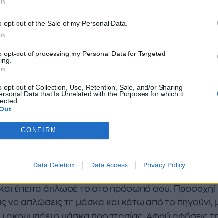
In
o opt-out of the Sale of my Personal Data.
In
to opt-out of processing my Personal Data for Targeted
ing.
In
o opt-out of Collection, Use, Retention, Sale, and/or Sharing
ersonal Data that Is Unrelated with the Purposes for which it
αστείς:
lected.
Out
ρι
CONFIRM
υταλιές της σούπας γιαούρτι
αθαρίσεις το αγγούρι κόψε το σε κομματάκια και ρί
Data Deletion
Data Access
Privacy Policy
 το γιαούρτι σε ένα μπλέντερ. Ανακάτεψε για λίγη 
 και έπειτα άπλωσέ το στο πρόσωπό σου. Προσοχή!
ις να απλώσεις τη μάσκα και κάτω από το πηγούνι, 
ου ακουμπάει η μάσκα προστασίας. Αφού αφήσεις τ