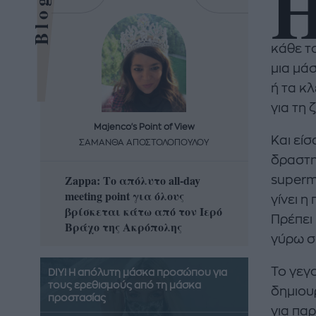
κάθε τ
μια μά
ή τα κλ
για τη
Majenco's Point of View
Maj
Και εί
ΣΑΜΑΝΘΑ ΑΠΟΣΤΟΛΟΠΟΥΛΟΥ
ΣΑΜΑ
δραστη
Zappa: Το απόλυτο all-day
Η απόλ
superm
meeting point για όλους
δροσερ
γίνει η
βρίσκεται κάτω από τον Ιερό
καρπούζ
Πρέπει
Βράχο της Ακρόπολης
που θα 
γύρω σ
Το γεγ
DIY! Η απόλυτη μάσκα προσώπου για
τους ερεθισμούς από τη μάσκα
δημιου
προστασίας
για παρ