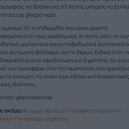
ομορφιάς να δράσει για 20 λεπτά, μπορείς να ξεπλύ
ό σου με χλιαρό νερό.
 αμέσως ότι η επιδερμίδα σου είναι αρκετά
φισμένη από τους ερεθισμούς. Κι αυτό, γιατί το αγ
υδατικά, μαλακτικά και αντιοξειδωτικά συστατικά π
ούν αυτόματα βάλσαμο για το δέρμα. Ειδικά όταν τ
δοκιμάζεται από αφυδάτωση και ξηρότητα, το αγγο
 να του προσφέρει όλη την περιποίηση που χρειάζεσ
ι το γιαούρτι, το οποίο έχει εξίσου καταπραϋντικές
κές ιδιότητες.
photo: @leoniehanne
ε ακόμα:
Κι όμως! Αυτές οι 7 τροφές μπορούν να
ύνουν την πρόωρη γήρανση