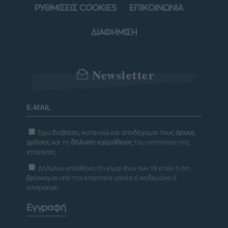
ΡΥΘΜΙΣΕΙΣ COOKIES
ΕΠΙΚΟΙΝΩΝΙΑ
ΔΙΑΦΗΜΙΣΗ
Newsletter
Έχω διαβάσει, κατανοώ και αποδέχομαι τους
όρους
χρήσης
και τη
δήλωση εχεμύθειας
του ιστοτόπου της
εταιρείας
Δηλώνω υπεύθυνα ότι είμαι άνω των 18 ετών ή ότι
βρίσκομαι υπό την εποπτεία γονέα ή κηδεμόνα ή
επιτρόπου
Εγγραφή