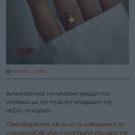
@
monika__nails
Αντικατέστησε την κλασική γραμμή του
γαλλικού με την must-try απόχρωση της
σεζόν, το κοραλί.
Cleansing balms: Με αυτά τα καθαριστικά το
ντεμακιγιάζ θα γίνει η αγαπημένη σου ώρα της