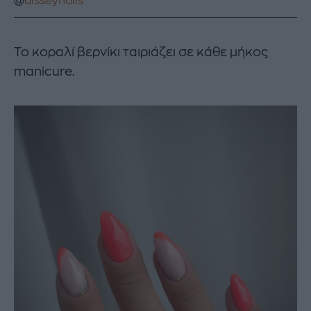
@
disseynails
Το κοραλί βερνίκι ταιριάζει σε κάθε μήκος
manicure.