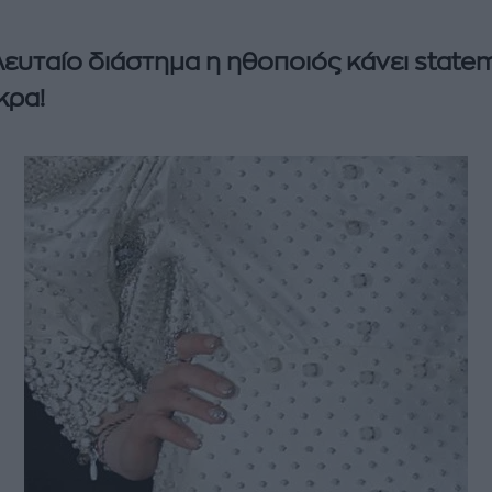
λευταίο διάστημα η ηθοποιός κάνει statem
κρα!
enco's Point of View
A STORY BY KORI
ΝΘΑ ΑΠΟΣΤΟΛΟΠΟΥΛΟΥ
ΔΑΦΝΗ ΚΑΡΑΒΟΚΥΡΗ
υτη καλοκαιρινή
Nτίνα Νικολάου: «Όταν
ή σαλάτα με
έπαθα την πρώτη κρίση
ι, φέτα και φράουλες
πανικού νόμιζα πως θα
λατρέψετε
πεθάνω»