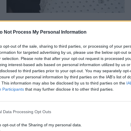
η
Anne Hathaway
δεν μιλάει για το πόσο της αρέσει τ
o Not Process My Personal Information
 της, δείχνει τα νύχια της καθώς το τελευταίο διά
ει από τα ασφαλή, κλασικά μανικιούρ που έκανε σ
to opt-out of the sale, sharing to third parties, or processing of your per
formation for targeted advertising by us, please use the below opt-out s
r selection. Please note that after your opt-out request is processed y
eing interest-based ads based on personal information utilized by us or
 φορά, στην πρεμιέρα της ταινίας Les Miserables σ
disclosed to third parties prior to your opt-out. You may separately opt-
ο, εμφανίστηκε με μια
"μεταλλική" εκδοχή του γαλλ
losure of your personal information by third parties on the IAB’s list of
. This information may also be disclosed by us to third parties on the
IA
ίριαξε τέλεια με τη Givenchy δημιουργία που φόρεσ
Participants
that may further disclose it to other third parties.
pet.
Η μανικιουρίστ Jenni Draper που το επιμελήθηκ
ποίησε τρία βερνίκια Mavala, τα οποία είναι μοντέ
get friendly τιμή. Αφού άπλωσε τη ροζ βάση Reno,
l Data Processing Opt Outs
η των νυχιών με το μεταλλικό βερνίκι Silver
- όμως 
o opt-out of the Sharing of my personal data.
μόνο σε αυτό.