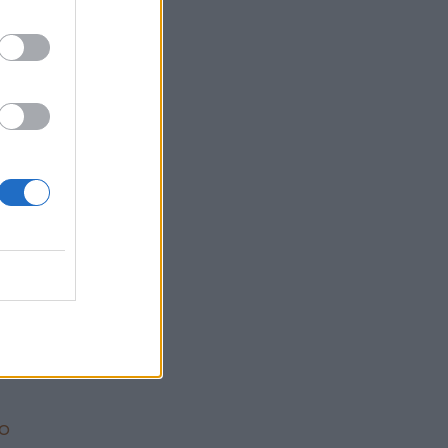
arkling
ικές
τικά,
ίναι
ου
 top
ιμη!
το