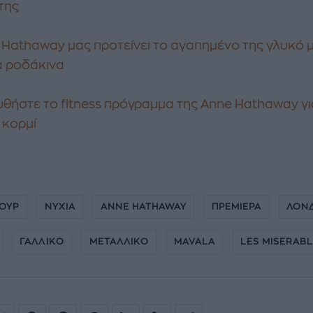
της
 Hathaway μας προτείνει το αγαπημένο της γλυκό 
ά ροδάκινα
θήστε το fitness πρόγραμμα της Anne Hathaway για
 κορμί
ΙΟΥΡ
ΝΥΧΙΑ
ANNE HATHAWAY
ΠΡΕΜΙΕΡΑ
ΛΟΝ
ΓΑΛΛΙΚΟ
ΜΕΤΑΛΛΙΚΟ
MAVALA
LES MISERAB