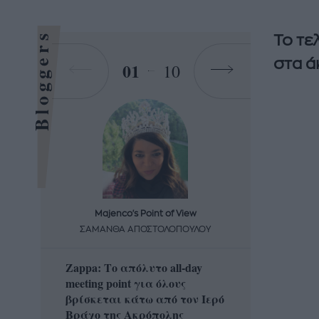
Bloggers
Το τε
στα ά
01
10
Majenco's Point of View
Maj
ΣΑΜΑΝΘΑ ΑΠΟΣΤΟΛΟΠΟΥΛΟΥ
ΣΑΜΑ
Zappa: Το απόλυτο all-day
Η απόλ
meeting point για όλους
δροσερ
βρίσκεται κάτω από τον Ιερό
καρπούζ
Βράχο της Ακρόπολης
που θα 