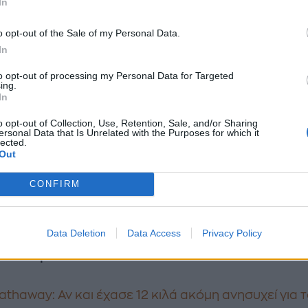
In
o opt-out of the Sale of my Personal Data.
In
 να προσθέσει έξτρα λάμψη
τοποθετώντας
to opt-out of processing my Personal Data for Targeted
λλάκια
, τα οποία κόλλησε πάνω στα νύχια με το Sp
ing.
In
Glitter Lacquer της Mavala, για να αποφύγει τις κλασ
ια αυτή την δουλειά που είναι πιο ¨βαριές". Εναλλακ
o opt-out of Collection, Use, Retention, Sale, and/or Sharing
ersonal Data that Is Unrelated with the Purposes for which it
στε να απλώσετε δύο στρώσεις βερνικιού και ενώ ε
lected.
Out
νωπό να τοποθετήσετε τα διακοσμητικά στοιχεία π
 πάνω στο νύχι. Συνεχίστε με μια στρώση διάφανου
CONFIRM
ου θα σταθεροποιήσει το αποτέλεσμα- και είστε έτο
Data Deletion
Data Access
Privacy Policy
τε ακόμα:
athaway: Αν και έχασε 12 κιλά ακόμη ανησυχεί για 