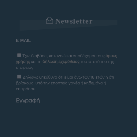
Newsletter
Έχω διαβάσει, κατανοώ και αποδέχομαι τους
όρους
χρήσης
και τη
δήλωση εχεμύθειας
του ιστοτόπου της
εταιρείας
Δηλώνω υπεύθυνα ότι είμαι άνω των 18 ετών ή ότι
βρίσκομαι υπό την εποπτεία γονέα ή κηδεμόνα ή
επιτρόπου
Εγγραφή