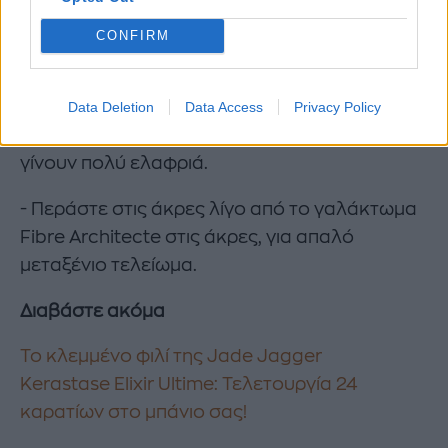
CONFIRM
- Περάστε τα δάχτυλά σας ανάμεσα στα
waves, στο πίσω μέρος του κεφαλιού, και
Data Deletion
Data Access
Privacy Policy
βουρτσίστε τα μπροστινά τμήματα ώστε να
γίνουν πολύ ελαφριά.
- Περάστε στις άκρες λίγο από το γαλάκτωμα
Fibre Architecte στις άκρες, για απαλό
μεταξένιο τελείωμα.
Διαβάστε ακόμα
Το κλεμμένο φιλί της Jade Jagger
Kerastase Elixir Ultime: Τελετουργία 24
καρατίων στο μπάνιο σας!