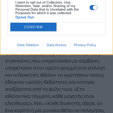
I want to opt-out of Collection, Use,
Retention, Sale, and/or Sharing of my
Personal Data that Is Unrelated with the
Purposes for which it was collected.
Opted Out
CONFIRM
Data Deletion
Data Access
Privacy Policy
Οι εθελοντές μαχητές, σε αντίθεση με τους
στρατιώτες που υπηρετούσαν με σύμβαση,
υπηρέτησαν στην πρώτη γραμμή από επιλογή
και οι διοικητές ήθελαν να κρατήσουν όσους
έδειχναν υψηλές δεξιότητες και κίνητρα,
ανεξάρτητα από το φύλο τους. «Στα
εθελοντικά τάγματα, κάθε μαχητής είναι
ελεύθερος», λέει. «Κάθε διοικητής ήξερε, αν
ένα κορίτσι ή μια γυναίκα θέλει να πολεμήσει,