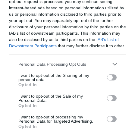
opt-out request is processed you may continue seeing
interest-based ads based on personal information utilized by
us or personal information disclosed to third parties prior to
your opt-out. You may separately opt-out of the further
«Ήθελαν να με βάλουν στη φυλακή», λέει η
disclosure of your personal information by third parties on the
IAB’s list of downstream participants. This information may
Olena Bilozerska στο ντοκιμαντέρ
«Olena
also be disclosed by us to third parties on the
IAB’s List of
Bilozerska The Ukrainian Sniper» και συνεχίζει
Downstream Participants
that may further disclose it to other
λέγοντας «
Ασχολήθηκα με τα ανθρώπινα
third parties.
δικαιώματα
. Πήγαινα στην πρώτη γραμμή με
Personal Data Processing Opt Outs
μια φωτογραφική μηχανή και μια κάμερα και
I want to opt-out of the Sharing of my
κατέγραφα τα πάντα. Μετά οι βετεράνοι
personal data.
Opted In
στρατιωτικοί έκαναν εκπαιδεύσεις και πήγα κι
εγώ. Είχαμε εκπαιδευτεί ως σαμποτέρ σε
I want to opt-out of the Sale of my
Personal Data.
απροσπέλαστες δασικές εκτάσεις».
Opted In
I want to opt-out of processing my
Personal Data for Targeted Advertising.
Opted In