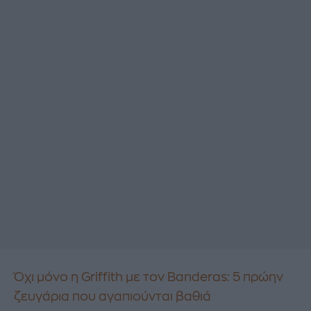
Όχι μόνο η Griffith με τον Banderas: 5 πρώην
ζευγάρια που αγαπιούνται βαθιά