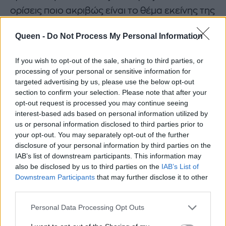
ορίσεις ποιο ακριβώς είναι το θέμα εκείνης της
στιγμής. Καλό είναι επίσης να γίνεται συζήτηση
Queen -
Do Not Process My Personal Information
μόνο για ένα ή δύο ζητήματα κάθε φορά.
Οτιδήποτε περισσότερο συνήθως οδηγεί σε
If you wish to opt-out of the sale, sharing to third parties, or
χάος.
processing of your personal or sensitive information for
targeted advertising by us, please use the below opt-out
Τα ζευγάρια που τσακώνονται «σωστά» είναι
section to confirm your selection. Please note that after your
opt-out request is processed you may continue seeing
εκείνα που κρατούν τη συζήτησή τους
interest-based ads based on personal information utilized by
εστιασμένη. Η σύμβουλος γάμου Dr. Lynda
us or personal information disclosed to third parties prior to
Spann εξηγεί ότι «ακόμα και οι ευτυχισμένες
your opt-out. You may separately opt-out of the further
disclosure of your personal information by third parties on the
και υγιείς σχέσεις έχουν καβγάδες. Η διαφορά
IAB’s list of downstream participants. This information may
βρίσκεται στον τρόπο επικοινωνίας και
also be disclosed by us to third parties on the
IAB’s List of
επίλυσης των προβλημάτων.
Downstream Participants
that may further disclose it to other
third parties.
Personal Data Processing Opt Outs