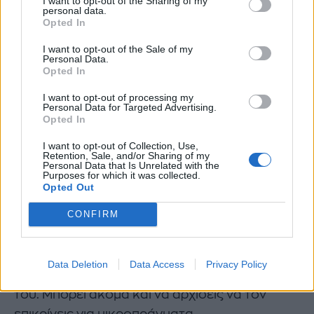
I want to opt-out of the Sharing of my
personal data.
Αν μαλώνετε συχνά και ποτέ δεν
Opted In
λύνετε τίποτα, ίσως είναι ώρα
I want to opt-out of the Sale of my
Personal Data.
να ζητήσετε βοήθεια από έναν
Opted In
σύμβουλο γάμου».
I want to opt-out of processing my
Personal Data for Targeted Advertising.
Opted In
I want to opt-out of Collection, Use,
Retention, Sale, and/or Sharing of my
2. Εστίασε στη λύση του προβλήματος
Personal Data that Is Unrelated with the
Purposes for which it was collected.
Opted Out
Εκτός από το να ξεκαθαρίζεις ποιο είναι το
CONFIRM
πραγματικό πρόβλημα, χρειάζεται να
εστιάζεις και στη λύση του. Μέσα σε μια
σύγκρουση είναι πολύ εύκολο να αρχίσεις να
Data Deletion
Data Access
Privacy Policy
κατηγορείς τον άλλον ή να ψάχνεις τα λάθη
του. Μπορεί ακόμα και να αρχίσεις να τον